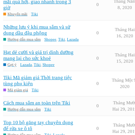
mãi quá hời, giao nhanh trong 3
Tháng Nă
0
giờ
8, 2020
Khuyến mãi
Tiki
Những lưu ý khi mua sắm và sử
Tháng Hai
dụng dầu đậu phộng
0
16, 2020
Hướng dẫn mua sắm
Shopee
,
Tiki
,
Lazada
Hạt dẻ cười và giá trị dinh dưỡng
Tháng Hai
mang lại cho sức khoẻ
0
15, 2020
Gợi ý
Lazada
,
Tiki
,
Shopee
Tiki Mã giảm giá Thời trang tiệc
Tháng Một 
tùng phụ kiện
0
2020
Mã giảm giá
Tiki
Cách mua sắm an toàn trên Tiki
Tháng Mườ
0
Hai 29, 201
Hướng dẫn mua sắm
Tiki
Top 10 bộ găng tay chuyên dụng
Tháng Mườ
để rửa xe ô tô
0
Hai 29, 201
Hướng dẫn mua sắm
Tiki
,
Lazada