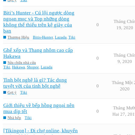
Biti’s Hunter - Cú lội ngược dòng
ngoạn mục và Top những dòng
Tháng Chí
không thể thiếu trên kệ giày của
0
19, 2020
bạn
Thương Hiệu
Bitis-Hunter
,
Lazada
,
Tiki
Ghế xếp và Thang nhôm cao cấp
Tháng Chí
Hakawa
0
9, 2020
Sửa chữa nhà cửa
Tiki
,
Hakawa
,
Shopee
,
Lazada
Tinh bột nghệ là gì? Tác dụng
Tháng Một 
tuyệt vời của tinh bột nghệ
0
2020
Gợi ý
Tiki
Giới thiệu về bếp hồng ngoại nên
Tháng Mườ
mua dịp tết
0
Hai 27, 201
Nhà bếp
Tiki
[Tikingon] - Đi chợ online, khuyến