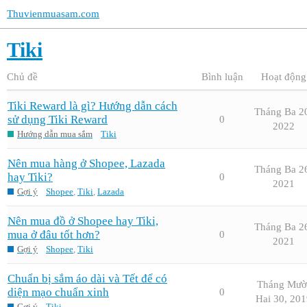
Thuvienmuasam.com
Tiki
Chủ đề
Bình luận
Hoạt động
Tiki Reward là gì? Hướng dẫn cách
Tháng Ba 2
sử dụng Tiki Reward
0
2022
Hướng dẫn mua sắm
Tiki
Nên mua hàng ở Shopee, Lazada
Tháng Ba 2
hay Tiki?
0
2021
Gợi ý
Shopee
,
Tiki
,
Lazada
Nên mua đồ ở Shopee hay Tiki,
Tháng Ba 2
mua ở đâu tốt hơn?
0
2021
Gợi ý
Shopee
,
Tiki
Chuẩn bị sắm áo dài và Tết để có
Tháng Mườ
diện mạo chuẩn xinh
0
Hai 30, 201
Gợi ý
Tiki