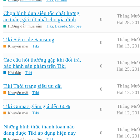
Chọn bình đun siêu tốc chất lượng,
Tháng Mườ
an toàn, giá tốt nhất cho gia đình
0
Hai 28, 201
Hướng dẫn mua sắm
Tiki
,
Lazada
,
Shopee
Tiki Siêu sale Samsung
Tháng Mườ
0
Hai 13, 201
Khuyến mãi
Tiki
Các câu hỏi thường gặp khi đổi trả,
Tháng Mườ
bảo hành sản phẩm trên Tiki
0
Hai 25, 201
Hỏi đáp
Tiki
Tiki Thời trang siêu ưu đãi
Tháng Mườ
0
Hai 13, 201
Khuyến mãi
Tiki
Tiki Gumac giảm giá đến 60%
Tháng Mườ
0
Hai 12, 201
Khuyến mãi
Tiki
Những hình thức thanh toán nào
Tháng Mườ
đang được Tiki áp dụng hiện nay
0
Hai 10, 201
Hướng dẫn mua sắm
Tiki