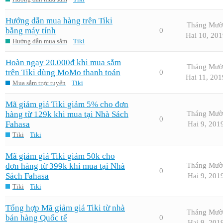
Hướng dẫn mua hàng trên Tiki
Tháng Mườ
bằng máy tính
0
Hai 10, 201
Hướng dẫn mua sắm
Tiki
Hoàn ngay 20.000đ khi mua sắm
Tháng Mườ
trên Tiki dùng MoMo thanh toán
0
Hai 11, 201
Mua sắm trực tuyến
Tiki
Mã giảm giá Tiki giảm 5% cho đơn
hàng từ 129k khi mua tại Nhà Sách
Tháng Mườ
0
Fahasa
Hai 9, 201
Tiki
Tiki
Mã giảm giá Tiki giảm 50k cho
đơn hàng từ 399k khi mua tại Nhà
Tháng Mườ
0
Sách Fahasa
Hai 9, 201
Tiki
Tiki
Tổng hợp Mã giảm giá Tiki từ nhà
Tháng Mườ
bán hàng Quốc tế
0
Hai 9, 201