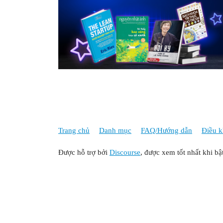
Trang chủ
Danh mục
FAQ/Hướng dẫn
Điều k
Được hỗ trợ bởi
Discourse
, được xem tốt nhất khi bậ