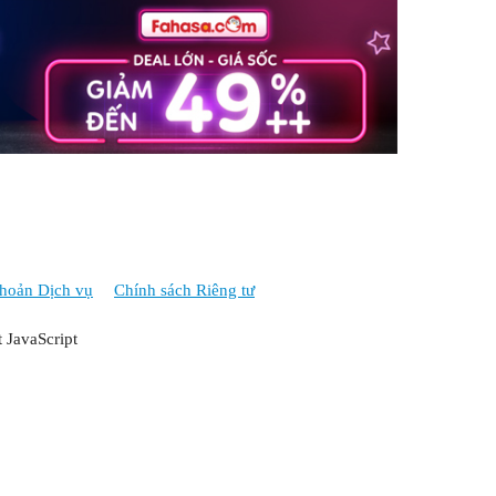
hoản Dịch vụ
Chính sách Riêng tư
t JavaScript