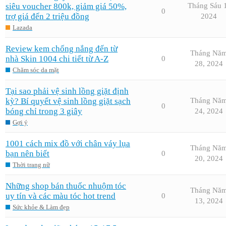
siêu voucher 800k, giảm giá 50%,
Tháng Sáu 
0
trợ giá đến 2 triệu đồng
2024
Lazada
Review kem chống nắng đến từ
Tháng Nă
nhà Skin 1004 chi tiết từ A-Z
0
28, 2024
Chăm sóc da mặt
Tại sao phải vệ sinh lồng giặt định
kỳ? Bí quyết vệ sinh lồng giặt sạch
Tháng Nă
0
bóng chỉ trong 3 giây
24, 2024
Gợi ý
1001 cách mix đồ với chân váy lụa
Tháng Nă
bạn nên biết
0
20, 2024
Thời trang nữ
Những shop bán thuốc nhuộm tóc
Tháng Nă
uy tín và các màu tóc hot trend
0
13, 2024
Sức khỏe & Làm đẹp