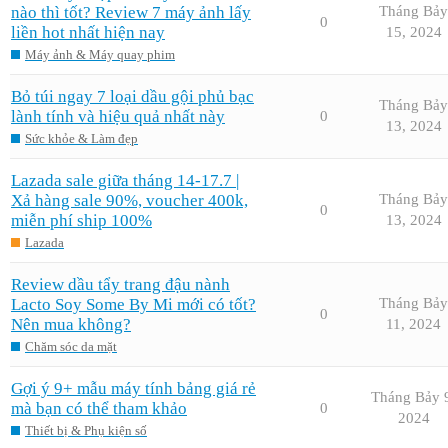
nào thì tốt? Review 7 máy ảnh lấy
Tháng Bảy
0
liền hot nhất hiện nay
15, 2024
Máy ảnh & Máy quay phim
Bỏ túi ngay 7 loại dầu gội phủ bạc
Tháng Bảy
lành tính và hiệu quả nhất này
0
13, 2024
Sức khỏe & Làm đẹp
Lazada sale giữa tháng 14-17.7 |
Xả hàng sale 90%, voucher 400k,
Tháng Bảy
0
miễn phí ship 100%
13, 2024
Lazada
Review dầu tẩy trang đậu nành
Lacto Soy Some By Mi mới có tốt?
Tháng Bảy
0
Nên mua không?
11, 2024
Chăm sóc da mặt
Gợi ý 9+ mẫu máy tính bảng giá rẻ
Tháng Bảy 
mà bạn có thể tham khảo
0
2024
Thiết bị & Phụ kiện số