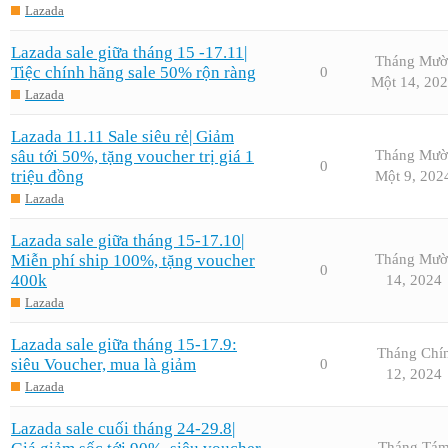
Lazada
Lazada sale giữa tháng 15 -17.11|
Tháng Mườ
Tiệc chính hãng sale 50% rộn ràng
0
Một 14, 20
Lazada
Lazada 11.11 Sale siêu rẻ| Giảm
sâu tới 50%, tặng voucher trị giá 1
Tháng Mườ
0
triệu đồng
Một 9, 202
Lazada
Lazada sale giữa tháng 15-17.10|
Miễn phí ship 100%, tặng voucher
Tháng Mườ
0
400k
14, 2024
Lazada
Lazada sale giữa tháng 15-17.9:
Tháng Chí
siêu Voucher, mua là giảm
0
12, 2024
Lazada
Lazada sale cuối tháng 24-29.8|
Tháng Tá