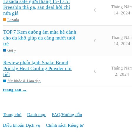
Lazada sale giữa tháng 15-17.5:
Freeship thả ga, săn deal hời chỉ
Tháng Nă
0
nửa giá
14, 2024
Lazada
TOP 7 Kem dưỡng ẩm mùa hè dành
cho da khô giúp da căng mướt tươi
Tháng Nă
0
trẻ
14, 2024
Gợi ý
Review phấn lạnh Snake Brand
Prickly Heat Cooling Powder chi
Tháng Nă
0
tiết
2, 2024
Sức khỏe & Làm đẹp
trang sau →
Trang chủ
Danh mục
FAQ/Hướng dẫn
Điều khoản Dịch vụ
Chính sách Riêng tư