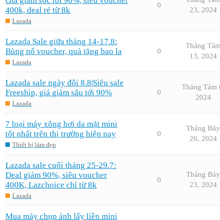
Giá giảm sốc tới 90%, siêu voucher
0
400k, deal rẻ từ 8k
23, 2024
Lazada
Lazada Sale giữa tháng 14-17.8:
Tháng Tá
Bùng nổ voucher, quà tặng bao la
0
13, 2024
Lazada
Lazada sale ngày đôi 8.8|Siêu sale
Tháng Tám 
Freeship, giá giảm sâu tới 90%
0
2024
Lazada
7 loại máy xông hơi da mặt mini
Tháng Bảy
tốt nhất trên thị trường hiện nay
0
26, 2024
Thiết bị làm đẹp
Lazada sale cuối tháng 25-29.7:
Deal giảm 90%, siêu voucher
Tháng Bảy
0
400K, Lazchoice chỉ từ 8k
23, 2024
Lazada
Mua máy chụp ảnh lấy liền mini