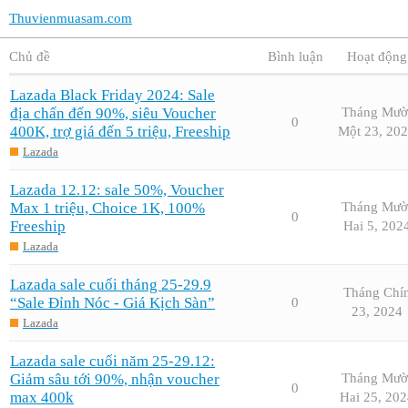
Thuvienmuasam.com
Chủ đề
Bình luận
Hoạt động
Lazada Black Friday 2024: Sale
địa chấn đến 90%, siêu Voucher
Tháng Mườ
0
400K, trợ giá đến 5 triệu, Freeship
Một 23, 20
Lazada
Lazada 12.12: sale 50%, Voucher
Max 1 triệu, Choice 1K, 100%
Tháng Mườ
0
Freeship
Hai 5, 202
Lazada
Lazada sale cuối tháng 25-29.9
Tháng Chí
“Sale Đỉnh Nóc - Giá Kịch Sàn”
0
23, 2024
Lazada
Lazada sale cuối năm 25-29.12:
Giảm sâu tới 90%, nhận voucher
Tháng Mườ
0
max 400k
Hai 25, 202