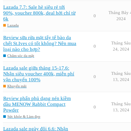
Lazada 7.7: Sale hè siêu rẻ tới
90%, voucher 800k, deal hời chỉ từ
Tháng Bảy 
0
6k
2024
Lazada
Review sữa rửa mặt tẩy tế bào da
chết St.Ives có tốt không? Nên mua
Tháng Sáu
0
loại nào cho hợp?
24, 2024
Chăm sóc da mặt
Lazada sale giữa tháng 15-17.6:
Nhận siêu voucher 400k, miễn phí
Tháng Sáu
0
vận chuyển 100%
13, 2024
Khuyến mãi
Review phấn phủ dạng nén kiềm
dầu MENOW Rabbit Compact
Tháng Sáu
0
Powder
13, 2024
Sức khỏe & Làm đẹp
Lazada sale ngày đôi 6.6: Nhận