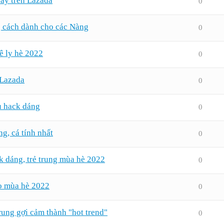
ay trên Lazada
0
ng cách dành cho các Nàng
0
ê ly hè 2022
0
 Lazada
0
u hack dáng
0
ng, cá tính nhất
0
k dáng, trẻ trung mùa hè 2022
0
o mùa hè 2022
0
ung gợi cảm thành "hot trend"
0