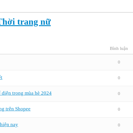
Thời trang nữ
Bình luận
0
ết
0
ể diện trong mùa hè 2024
0
áng trên Shopee
0
 hiện nay
0