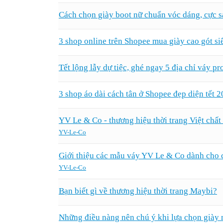
Cách chọn giày boot nữ chuẩn vóc dáng, cực
3 shop online trên Shopee mua giày cao gót si
Tết lộng lẫy dự tiệc, ghé ngay 5 địa chỉ váy p
3 shop áo dài cách tân ở Shopee đẹp diện tết 
YV Le & Co - thương hiệu thời trang Việt chất
YV-Le-Co
Giới thiệu các mẫu váy YV Le & Co dành cho 
YV-Le-Co
Bạn biết gì về thương hiệu thời trang Maybi?
Những điều nàng nên chú ý khi lựa chọn giày 