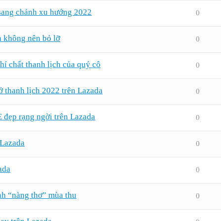
sang chảnh xu hướng 2022
0
n không nên bỏ lỡ
0
í chất thanh lịch của quý cô
0
ở thanh lịch 2022 trên Lazada
0
ẹp rạng ngời trên Lazada
0
 Lazada
0
ada
0
nh “nàng thơ” mùa thu
0