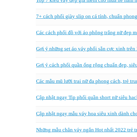
Top 7 kiểu váy đẹp giá mềm cho mùa hè năm n
7+ cách phối giày slip on cá tính, chuẩn pho
Các cách phối đồ với áo phông trắng nữ đẹp m
Gợi ý những set áo váy phối sẵn cực xinh trên
Gợi ý cách phối quần ống rộng chuẩn đẹp, siê
Các mẫu mũ lưỡi trai nữ đa phong cách, trẻ tru
Cập nhật ngay Tip phối quần short nữ siêu hac
Cập nhật ngay mẫu váy hoa siêu xinh dành ch
Những mẫu chân váy ngắn Hot nhất 2022 trẻ tr