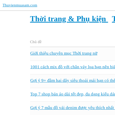
Thuvienmuasam.com
Thời trang & Phụ kiện
Chủ đề
Giới thiệu chuyên mục Thời trang nữ
1001 cách mix đồ với chân váy lụa bạn nên bi
Gợi ý 9+ đầm hai dây siêu thoải mái bạn có th
Top 7 shop bán áo dài tết đẹp, đa dạng kiểu d
Gợi ý 7 mẫu đồ vải denim được yêu thích nhất