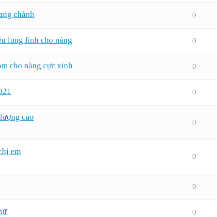
 sang chảnh
0
êu lung linh cho nàng
0
rom cho nàng cực xinh
0
2021
0
 lượng cao
0
chị em
0
0
nữ
0