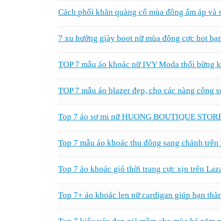
Cách phối khăn quàng cổ mùa đông ấm áp và 
7 xu hướng giày boot nữ mùa đông cực hot bạ
TOP 7 mẫu áo khoác nữ IVY Moda thổi bừng kh
TOP 7 mẫu áo blazer đẹp, cho các nàng công s
Top 7 áo sơ mi nữ HUONG BOUTIQUE STORE đ
Top 7 mẫu áo khoác thu đông sang chảnh trên
Top 7 áo khoác gió thời trang cực xịn trên Laz
Top 7+ áo khoác len nữ cardigan giúp bạn thà