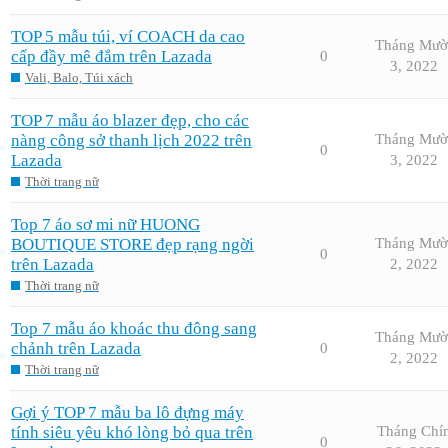
TOP 5 mẫu túi, ví COACH da cao
Tháng Mườ
cấp đầy mê đắm trên Lazada
0
3, 2022
Vali, Balo, Túi xách
TOP 7 mẫu áo blazer đẹp, cho các
nàng công sở thanh lịch 2022 trên
Tháng Mườ
0
Lazada
3, 2022
Thời trang nữ
Top 7 áo sơ mi nữ HUONG
BOUTIQUE STORE đẹp rạng ngời
Tháng Mườ
0
trên Lazada
2, 2022
Thời trang nữ
Top 7 mẫu áo khoác thu đông sang
Tháng Mườ
chảnh trên Lazada
0
2, 2022
Thời trang nữ
Gợi ý TOP 7 mẫu ba lô đựng máy
tính siêu yêu khó lòng bỏ qua trên
Tháng Chí
0