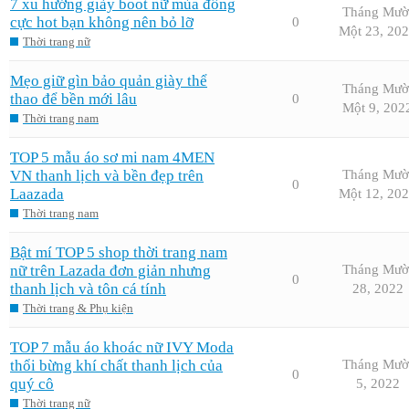
7 xu hướng giày boot nữ mùa đông
Tháng Mườ
cực hot bạn không nên bỏ lỡ
0
Một 23, 20
Thời trang nữ
Mẹo giữ gìn bảo quản giày thể
Tháng Mườ
thao để bền mới lâu
0
Một 9, 202
Thời trang nam
TOP 5 mẫu áo sơ mi nam 4MEN
VN thanh lịch và bền đẹp trên
Tháng Mườ
0
Laazada
Một 12, 20
Thời trang nam
Bật mí TOP 5 shop thời trang nam
nữ trên Lazada đơn giản nhưng
Tháng Mườ
0
thanh lịch và tôn cá tính
28, 2022
Thời trang & Phụ kiện
TOP 7 mẫu áo khoác nữ IVY Moda
thổi bừng khí chất thanh lịch của
Tháng Mườ
0
quý cô
5, 2022
Thời trang nữ