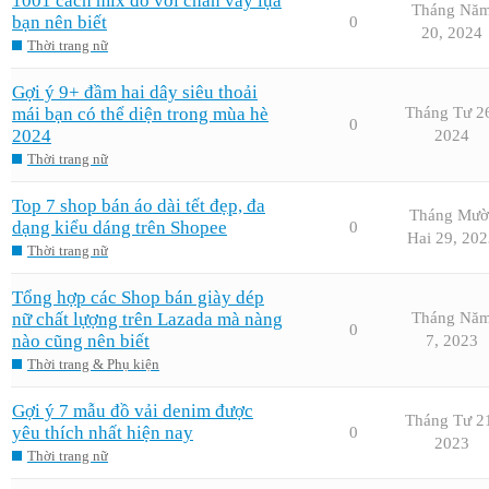
1001 cách mix đồ với chân váy lụa
Tháng Nă
bạn nên biết
0
20, 2024
Thời trang nữ
Gợi ý 9+ đầm hai dây siêu thoải
mái bạn có thể diện trong mùa hè
Tháng Tư 2
0
2024
2024
Thời trang nữ
Top 7 shop bán áo dài tết đẹp, đa
Tháng Mườ
dạng kiểu dáng trên Shopee
0
Hai 29, 202
Thời trang nữ
Tổng hợp các Shop bán giày dép
nữ chất lựợng trên Lazada mà nàng
Tháng Nă
0
nào cũng nên biết
7, 2023
Thời trang & Phụ kiện
Gợi ý 7 mẫu đồ vải denim được
Tháng Tư 2
yêu thích nhất hiện nay
0
2023
Thời trang nữ