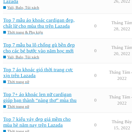
Lazada
26, 2022
Vali, Balo, Túi xách
Top 7 mẫu áo khoác cardigan đẹp,
Tháng Tá
chất lừ cho mùa thu trên Lazada
0
28, 2022
Thời trang & Phụ kiện
Top 7 mẫu ba lô chống gù bền đẹp
Tháng Tá
cho các bé bước vào năm học mới
0
20, 2022
Vali, Balo, Túi xách
Top 7 áo khoác gió thời trang cực
Tháng Tám 
xịn trên Lazada
0
2022
Thời trang nữ
Top 7+ áo khoác len nữ cardigan
Tháng Tám 
giúp bạn thành “nàng thơ” mùa thu
0
2022
Thời trang nữ
Top 7 kiểu váy đẹp giá mềm cho
Tháng Bảy
mùa hè năm nay trên Lazada
0
15, 2022
Thời trang nữ