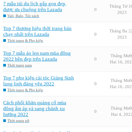
7 mẫu túi du lịch gấp gọn đẹp,
Tháng Tư 1
được ưa chuộng trên Lazada
0
2023
Vali, Balo, Túi xách
Top 7 thương hiệu thời trang bán
Tháng Ba 2
chạy nhất trên Lazada
0
2023
Thời trang & Phụ kiện
Top 7 mẫu áo len nam mùa đông
Tháng Mườ
2022 bền đẹp trên Lazada
0
Hai 16, 202
Thời trang nam
Top 7 phụ kiện cài tóc Giáng Sinh
Tháng Mườ
lung linh đáng yêu 2022
0
Hai 16, 202
Thời trang & Phụ kiện
Cách phối khăn quàng cổ mùa
đông ấm áp và sang chảnh xu
Tháng Mườ
0
hướng 2022
Hai 4, 202
Thời trang nữ