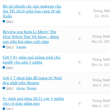
Bỏ túi nhanh các tips makeup cho
dịp Tết 2024 giúp bạn rạng rỡ sắc
Tháng Một
0
Xuân
12, 2024
Gợi ý
Review son Kem Lì Merzy The
First Velvet Tint V6 Siren - dòng
Tháng Mườ
0
son siêu hot mùa cuối năm
Hai 24, 202
Gợi ý
Lazada
Gợi ý 9+ món quà giáng sinh cho
Tháng Mườ
người yêu siêu ý nghĩa
0
Hai 14, 202
Gợi ý
Gợi ý 7 shop bán đồ trang trí Noel
Tháng Mườ
đẹp nhất trên Shopee
0
Hai 5, 202
Gợi ý
tin-tuc
,
Shopee
9+ món quà tặng 20/11 cực ý nghĩa
Tháng Mườ
cho cô giáo mầm non
0
Một 6, 202
Gợi ý