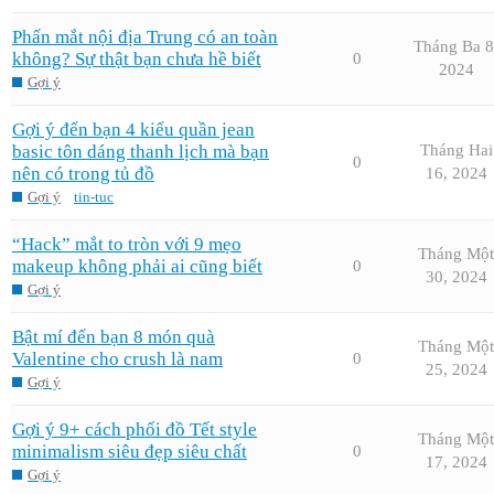
Phấn mắt nội địa Trung có an toàn
Tháng Ba 8
không? Sự thật bạn chưa hề biết
0
2024
Gợi ý
Gợi ý đến bạn 4 kiểu quần jean
basic tôn dáng thanh lịch mà bạn
Tháng Hai
0
nên có trong tủ đồ
16, 2024
Gợi ý
tin-tuc
“Hack” mắt to tròn với 9 mẹo
Tháng Một
makeup không phải ai cũng biết
0
30, 2024
Gợi ý
Bật mí đến bạn 8 món quà
Tháng Một
Valentine cho crush là nam
0
25, 2024
Gợi ý
Gợi ý 9+ cách phối đồ Tết style
Tháng Một
minimalism siêu đẹp siêu chất
0
17, 2024
Gợi ý