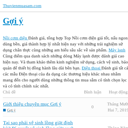
Thuvienmuasam.com
Gợi ý
Nồi cơm điện
Đánh giá, tổng hợp Top Nồi cơm điện giá tốt, nấu ngon
dùng bền, giá thành hợp lý nhất hiện nay với những trải nghiệm sử
dụng chân thực cùng những am hiểu sâu sắc về sản phẩm.
Máy lạnh
Cùng điểm qua danh sách những dòng Máy lạnh được đánh giá cao
hiện nay. Và tham khảo thêm kinh nghiệm sử dụng, cách vệ sinh, bảo
quản để thiết bị đồng hành lâu dài bên bạn.
Điện thoại
Đánh giá tất c
các mẫu Điện thoại của đa dạng các thương hiệu khác nhau nhằm
mang đến cho người dùng những thông tin mua sắm có tính chọn lọc
và có tính chính xác nhất.
Chủ đề
Bình luận
Hoạt động
Giới thiệu chuyên mục Gợi ý
Tháng Mườ
0
Hai 7, 201
Gợi ý
Tại sao phải vệ sinh lồng giặt định
Tháng Nă