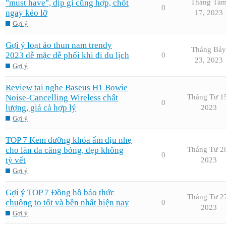
"must have", dịp gì cũng hợp, chốt
Tháng Tá
0
ngay kẻo lỡ
17, 2023
Gợi ý
Gợi ý loạt áo thun nam trendy
Tháng Bảy
2023 dễ mặc dễ phối khi đi du lịch
0
23, 2023
Gợi ý
Review tai nghe Baseus H1 Bowie
Noise-Cancelling Wireless chất
Tháng Tư 1
0
lượng, giá cả hợp lý
2023
Gợi ý
TOP 7 Kem dưỡng khóa ẩm dịu nhẹ
cho làn da căng bóng, đẹp không
Tháng Tư 2
0
tỳ vết
2023
Gợi ý
Gợi ý TOP 7 Đồng hồ báo thức
Tháng Tư 2
chuông to tốt và bền nhất hiện nay
0
2023
Gợi ý