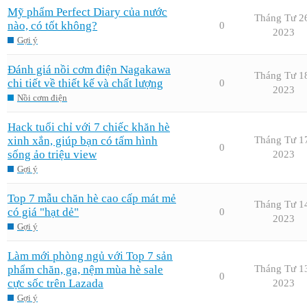
Mỹ phẩm Perfect Diary của nước
Tháng Tư 2
nào, có tốt không?
0
2023
Gợi ý
Đánh giá nồi cơm điện Nagakawa
Tháng Tư 1
chi tiết về thiết kế và chất lượng
0
2023
Nồi cơm điện
Hack tuổi chỉ với 7 chiếc khăn hè
xinh xắn, giúp bạn có tấm hình
Tháng Tư 1
0
sống ảo triệu view
2023
Gợi ý
Top 7 mẫu chăn hè cao cấp mát mẻ
Tháng Tư 1
có giá "hạt dẻ"
0
2023
Gợi ý
Làm mới phòng ngủ với Top 7 sản
phẩm chăn, ga, nệm mùa hè sale
Tháng Tư 1
0
cực sốc trên Lazada
2023
Gợi ý