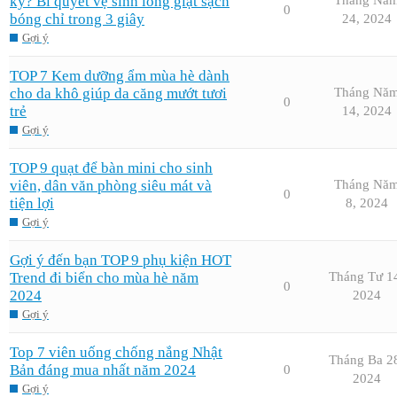
kỳ? Bí quyết vệ sinh lồng giặt sạch
0
bóng chỉ trong 3 giây
24, 2024
Gợi ý
TOP 7 Kem dưỡng ẩm mùa hè dành
cho da khô giúp da căng mướt tươi
Tháng Nă
0
trẻ
14, 2024
Gợi ý
TOP 9 quạt để bàn mini cho sinh
viên, dân văn phòng siêu mát và
Tháng Nă
0
tiện lợi
8, 2024
Gợi ý
Gợi ý đến bạn TOP 9 phụ kiện HOT
Trend đi biển cho mùa hè năm
Tháng Tư 1
0
2024
2024
Gợi ý
Top 7 viên uống chống nắng Nhật
Tháng Ba 2
Bản đáng mua nhất năm 2024
0
2024
Gợi ý