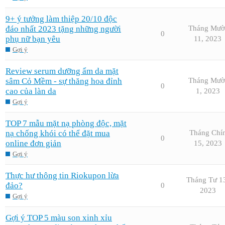
9+ ý tưởng làm thiệp 20/10 độc
đáo nhất 2023 tặng những người
Tháng Mườ
0
phụ nữ bạn yêu
11, 2023
Gợi ý
Review serum dưỡng ẩm da mặt
sâm Cỏ Mềm - sự thăng hoa đỉnh
Tháng Mườ
0
cao của làn da
1, 2023
Gợi ý
TOP 7 mẫu mặt nạ phòng độc, mặt
nạ chống khói có thể đặt mua
Tháng Chí
0
online đơn giản
15, 2023
Gợi ý
Thực hư thông tin Riokupon lừa
Tháng Tư 1
đảo?
0
2023
Gợi ý
Gợi ý TOP 5 màu son xinh xỉu