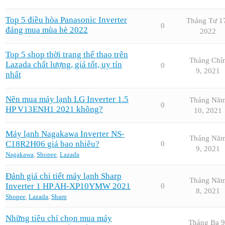
Top 5 điều hòa Panasonic Inverter
Tháng Tư 1
0
đáng mua mùa hè 2022
2022
Top 5 shop thời trang thể thao trên
Tháng Chí
Lazada chất lượng, giá tốt, uy tín
0
9, 2021
nhất
Nên mua máy lạnh LG Inverter 1.5
Tháng Nă
0
HP V13ENH1 2021 không?
10, 2021
Máy lạnh Nagakawa Inverter NS-
Tháng Nă
C18R2H06 giá bao nhiêu?
0
9, 2021
Nagakawa
,
Shopee
,
Lazada
Đánh giá chi tiết máy lạnh Sharp
Tháng Nă
Inverter 1 HP AH-XP10YMW 2021
0
8, 2021
Shopee
,
Lazada
,
Sharp
Những tiêu chí chọn mua máy
Tháng Ba 9