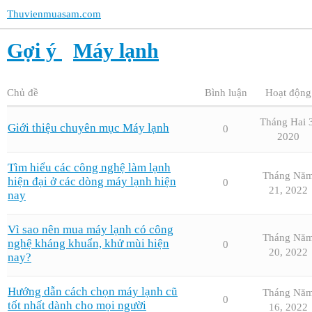
Thuvienmuasam.com
Gợi ý
Máy lạnh
Chủ đề
Bình luận
Hoạt động
Tháng Hai 3
Giới thiệu chuyên mục Máy lạnh
0
2020
Tìm hiểu các công nghệ làm lạnh
Tháng Nă
hiện đại ở các dòng máy lạnh hiện
0
21, 2022
nay
Vì sao nên mua máy lạnh có công
Tháng Nă
nghệ kháng khuẩn, khử mùi hiện
0
20, 2022
nay?
Hướng dẫn cách chọn máy lạnh cũ
Tháng Nă
0
tốt nhất dành cho mọi người
16, 2022