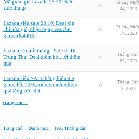
Mã giảm giá Lazada 25.10: Siêu
Tháng Mườ
0
sale thả ga
24, 2023
Lazada siêu sale 20.10: Deal xịn
Tháng Mườ
chỉ nửa giá, nhận ngay voucher
0
14, 2023
giảm tới 400K
Lazada rẻ cuối tháng - Sale to Tết
Tháng Chí
Trung Thu: Deal thêm hời, lời thêm
0
23, 2023
quà
Lazada siêu SALE hàng hiệu 9.9,
Tháng Chí
giảm đến 50%, triệu voucher kèm
0
7, 2023
quà tặng cực chất
trang sau →
Trang chủ
Danh mục
FAQ/Hướng dẫn