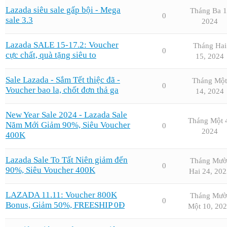
Lazada siêu sale gấp bội - Mega
Tháng Ba 1
0
sale 3.3
2024
Lazada SALE 15-17.2: Voucher
Tháng Hai
0
cực chất, quà tặng siêu to
15, 2024
Sale Lazada - Sắm Tết thiệc đã -
Tháng Một
0
Voucher bao la, chốt đơn thả ga
14, 2024
New Year Sale 2024 - Lazada Sale
Tháng Một 
Năm Mới Giảm 90%, Siêu Voucher
0
2024
400K
Lazada Sale To Tất Niên giảm đến
Tháng Mườ
0
90%, Siêu Voucher 400K
Hai 24, 202
LAZADA 11.11: Voucher 800K
Tháng Mườ
0
Bonus, Giảm 50%, FREESHIP 0Đ
Một 10, 20