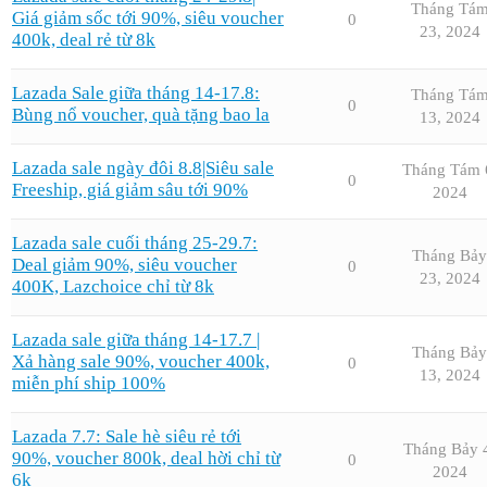
Tháng Tá
Giá giảm sốc tới 90%, siêu voucher
0
23, 2024
400k, deal rẻ từ 8k
Lazada Sale giữa tháng 14-17.8:
Tháng Tá
0
Bùng nổ voucher, quà tặng bao la
13, 2024
Lazada sale ngày đôi 8.8|Siêu sale
Tháng Tám 
0
Freeship, giá giảm sâu tới 90%
2024
Lazada sale cuối tháng 25-29.7:
Tháng Bảy
Deal giảm 90%, siêu voucher
0
23, 2024
400K, Lazchoice chỉ từ 8k
Lazada sale giữa tháng 14-17.7 |
Tháng Bảy
Xả hàng sale 90%, voucher 400k,
0
13, 2024
miễn phí ship 100%
Lazada 7.7: Sale hè siêu rẻ tới
Tháng Bảy 
90%, voucher 800k, deal hời chỉ từ
0
2024
6k