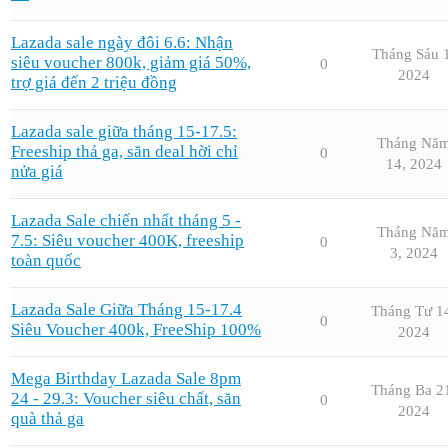
Lazada sale ngày đôi 6.6: Nhận
Tháng Sáu 
siêu voucher 800k, giảm giá 50%,
0
2024
trợ giá đến 2 triệu đồng
Lazada sale giữa tháng 15-17.5:
Tháng Nă
Freeship thả ga, săn deal hời chỉ
0
14, 2024
nửa giá
Lazada Sale chiến nhất tháng 5 -
Tháng Nă
7.5: Siêu voucher 400K, freeship
0
3, 2024
toàn quốc
Lazada Sale Giữa Tháng 15-17.4
Tháng Tư 1
0
Siêu Voucher 400k, FreeShip 100%
2024
Mega Birthday Lazada Sale 8pm
Tháng Ba 2
24 - 29.3: Voucher siêu chất, săn
0
2024
quà thả ga