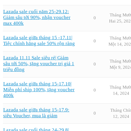
Lazada sale cuối năm 25-29.12:
Tháng Mườ
Giảm sâu tới 90%, nhận voucher
0
Hai 25, 202
max 400k
Lazada sale giữa tháng 15 -17.11|
Tháng Mườ
0
Tiệc chính hãng sale 50% rộn ràng
Một 14, 20
Lazada 11.11 Sale siêu rẻ| Giảm
Tháng Mườ
sâu tới 50%, tặng voucher trị giá 1
0
Một 9, 202
triệu đồng
Lazada sale giữa tháng 15-17.10|
Tháng Mườ
Miễn phí ship 100%, tặng voucher
0
14, 2024
400k
Lazada sale giữa tháng 15-17.9:
Tháng Chí
0
siêu Voucher, mua là giảm
12, 2024
Lazada sale cuối tháng 24-29.8|