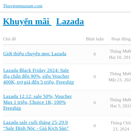
Thuvienmuasam.com
Khuyến mãi
Lazada
Chủ đề
Bình luận
Hoạt động
Tháng Mườ
Giới thiệu chuyên mục Lazada
0
Hai 10, 201
Lazada Black Friday 2024: Sale
Tháng Mườ
địa chấn đến 90%, siêu Voucher
0
Một 23, 20
400K, trợ giá đến 5 triệu, Freeship
Lazada 12.12: sale 50%, Voucher
Tháng Mườ
Max 1 triệu, Choice 1K, 100%
0
Hai 5, 202
Freeship
Lazada sale cuối tháng 25-29.9
Tháng Chí
0
“Sale Đỉnh Nóc - Giá Kịch Sàn”
23, 2024