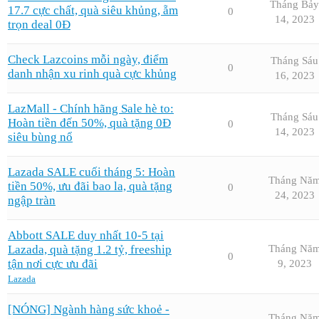
Tháng Bảy
17.7 cực chất, quà siêu khủng, ẵm
0
14, 2023
trọn deal 0Đ
Check Lazcoins mỗi ngày, điểm
Tháng Sáu
0
danh nhận xu rinh quà cực khủng
16, 2023
LazMall - Chính hãng Sale hè to:
Tháng Sáu
Hoàn tiền đến 50%, quà tặng 0Đ
0
14, 2023
siêu bùng nổ
Lazada SALE cuối tháng 5: Hoàn
Tháng Nă
tiền 50%, ưu đãi bao la, quà tặng
0
24, 2023
ngập tràn
Abbott SALE duy nhất 10-5 tại
Lazada, quà tặng 1.2 tỷ, freeship
Tháng Nă
0
tận nơi cực ưu đãi
9, 2023
Lazada
[NÓNG] Ngành hàng sức khoẻ -
Tháng Nă