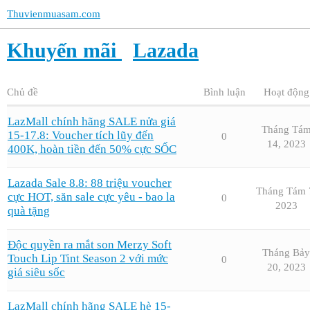
Thuvienmuasam.com
Khuyến mãi
Lazada
Chủ đề
Bình luận
Hoạt động
LazMall chính hãng SALE nửa giá
Tháng Tá
15-17.8: Voucher tích lũy đến
0
14, 2023
400K, hoàn tiền đến 50% cực SỐC
Lazada Sale 8.8: 88 triệu voucher
Tháng Tám 
cực HOT, săn sale cực yêu - bao la
0
2023
quà tặng
Độc quyền ra mắt son Merzy Soft
Tháng Bảy
Touch Lip Tint Season 2 với mức
0
20, 2023
giá siêu sốc
LazMall chính hãng SALE hè 15-