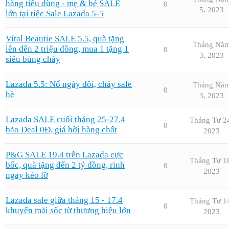
hàng tiêu dùng - mẹ & bé SALE
0
5, 2023
lớn tại tiệc Sale Lazada 5-5
Vital Beautie SALE 5.5, quà tặng
Tháng Nă
lên đến 2 triệu đồng, mua 1 tặng 1
0
3, 2023
siêu bùng cháy
Lazada 5.5: Nổ ngày đôi, cháy sale
Tháng Nă
0
hè
3, 2023
Lazada SALE cuối tháng 25-27.4
Tháng Tư 2
0
bão Deal 0Đ, giá hời hàng chất
2023
P&G SALE 19.4 trên Lazada cực
Tháng Tư 1
bốc, quà tặng đến 2 tỷ đồng, rinh
0
2023
ngay kẻo lỡ
Lazada sale giữa tháng 15 - 17.4
Tháng Tư 1
0
khuyến mãi sốc từ thương hiệu lớn
2023