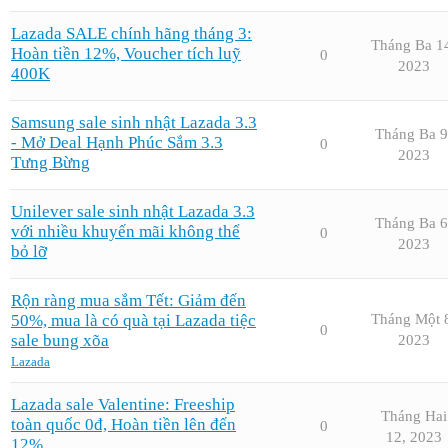
Lazada SALE chính hãng tháng 3:
Tháng Ba 1
Hoàn tiền 12%, Voucher tích luỹ
0
2023
400K
Samsung sale sinh nhật Lazada 3.3
Tháng Ba 9
- Mở Deal Hạnh Phúc Sắm 3.3
0
2023
Tưng Bừng
Unilever sale sinh nhật Lazada 3.3
Tháng Ba 6
với nhiều khuyến mãi không thể
0
2023
bỏ lỡ
Rộn ràng mua sắm Tết: Giảm đến
50%, mua là có quà tại Lazada tiệc
Tháng Một 
0
sale bung xõa
2023
Lazada
Lazada sale Valentine: Freeship
Tháng Hai
toàn quốc 0đ, Hoàn tiền lên đến
0
12, 2023
12%,…