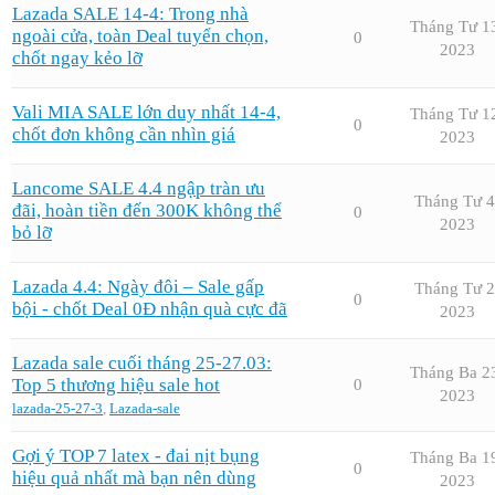
Lazada SALE 14-4: Trong nhà
Tháng Tư 1
ngoài cửa, toàn Deal tuyển chọn,
0
2023
chốt ngay kẻo lỡ
Vali MIA SALE lớn duy nhất 14-4,
Tháng Tư 1
0
chốt đơn không cần nhìn giá
2023
Lancome SALE 4.4 ngập tràn ưu
Tháng Tư 4
đãi, hoàn tiền đến 300K không thể
0
2023
bỏ lỡ
Lazada 4.4: Ngày đôi – Sale gấp
Tháng Tư 2
0
bội - chốt Deal 0Đ nhận quà cực đã
2023
Lazada sale cuối tháng 25-27.03:
Tháng Ba 2
Top 5 thương hiệu sale hot
0
2023
lazada-25-27-3
,
Lazada-sale
Gợi ý TOP 7 latex - đai nịt bụng
Tháng Ba 1
0
hiệu quả nhất mà bạn nên dùng
2023