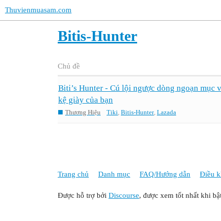
Thuvienmuasam.com
Bitis-Hunter
Chủ đề
Biti’s Hunter - Cú lội ngược dòng ngoạn mục 
kệ giày của bạn
Thương Hiệu
Tiki
,
Bitis-Hunter
,
Lazada
Trang chủ
Danh mục
FAQ/Hướng dẫn
Điều k
Được hỗ trợ bởi
Discourse
, được xem tốt nhất khi bậ