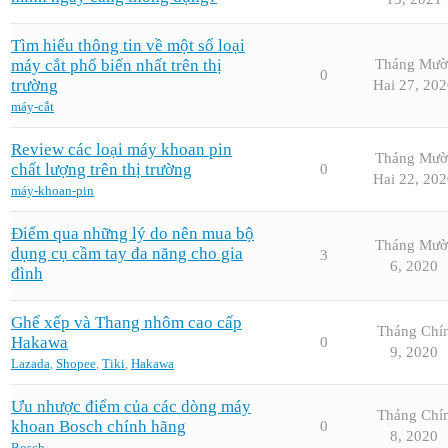
Tìm hiểu thông tin về một số loại
máy cắt phổ biến nhất trên thị
Tháng Mườ
0
trường
Hai 27, 202
máy-cắt
Review các loại máy khoan pin
Tháng Mườ
chất lượng trên thị trường
0
Hai 22, 202
máy-khoan-pin
Điểm qua những lý do nên mua bộ
Tháng Mườ
dụng cụ cầm tay đa năng cho gia
3
6, 2020
đình
Ghế xếp và Thang nhôm cao cấp
Tháng Chí
Hakawa
0
9, 2020
Lazada
,
Shopee
,
Tiki
,
Hakawa
Ưu nhược điểm của các dòng máy
Tháng Chí
khoan Bosch chính hãng
0
8, 2020
Bosch