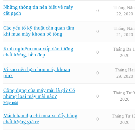
Những thông tin nên biết về máy
Tháng Nă
0
cắt gạch
22, 2020
Các yếu tố kỹ thuật cần quan tâm
Tháng Nă
0
khi mua máy khoan bê tông
21, 2020
Kinh nghiệm mua xốp dán tường
Tháng Ba 1
0
chất lượng, bền đẹp
2020
Vì sao nên lựa chọn máy khoan
Tháng Hai
0
pin?
29, 2020
Công dụng của máy mài là gì? Có
Tháng Tư 9
những loại máy mài nào?
0
2020
Máy-mài
Mách bạn địa chỉ mua xe đẩy hàng
Tháng Tư 1
0
chất lượng giá rẻ
2020