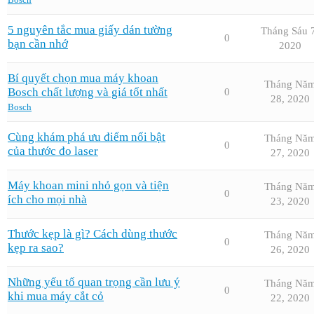
5 nguyên tắc mua giấy dán tường
Tháng Sáu 
0
bạn cần nhớ
2020
Bí quyết chọn mua máy khoan
Tháng Nă
Bosch chất lượng và giá tốt nhất
0
28, 2020
Bosch
Cùng khám phá ưu điểm nổi bật
Tháng Nă
0
của thước đo laser
27, 2020
Máy khoan mini nhỏ gọn và tiện
Tháng Nă
0
ích cho mọi nhà
23, 2020
Thước kẹp là gì? Cách dùng thước
Tháng Nă
0
kẹp ra sao?
26, 2020
Những yếu tố quan trọng cần lưu ý
Tháng Nă
0
khi mua máy cắt cỏ
22, 2020