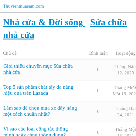
Thuvienmuasam.com
Nhà cửa & Đời sống
Sửa chữa
nhà cửa
Chủ đề
Bình luận
Hoạt động
Giới thiệu chuyên mục Sửa chữa
Tháng Nă
0
nhà cửa
12, 2020
Top 5 sản phẩm chất tẩy đa năng
Tháng Mườ
0
hiệu quả trên Lazada
Một 19, 20
Làm sao để chọn mua xe đẩy hàng
Tháng Hai
0
một cách chuẩn nhất?
24, 2021
Vì sao các loại công tắc thông
Tháng Một
0
minh ngày càng thông dụng?
13, 2021