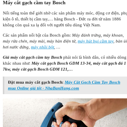
Máy cắt gạch cầm tay Bosch
Nổi tiếng toàn thế giới nhờ các sản phẩm máy móc, động cơ điện, ph
kiện ô tô, thiết bị cầm tay,… hãng Bosch - Đức ra đời từ năm 1886
không còn quá xa lạ đối với người tiêu dùng Việt Nam.
Các sản phẩm nổi bật của Bosch gồm:
Máy đánh trứng, máy khoan,
máy rửa chén, máy mài, máy hàn điện tử,
máy hút bụi cầm tay
, bàn ủi
hơi nước đứng,
máy nhồi bột
, …
Giá máy cắt gạch cầm tay Bosch
phải nói là bình dân, có nhiều dòng
khác nhau như:
Máy cắt gạch Bosch GDM 13-34, máy cắt gạch đá 1
7kw, máy cắt gạch Bosch GDM 121,…
Đặt mua máy cắt gạch Bosch
:
Máy Cắt Gạch Cầm Tay Bosch
mua Online giá tốt - NhaBanHang.com