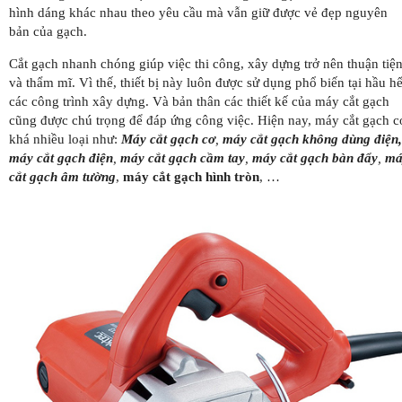
hình dáng khác nhau theo yêu cầu mà vẫn giữ được vẻ đẹp nguyên
bản của gạch.
Cắt gạch nhanh chóng giúp việc thi công, xây dựng trở nên thuận tiệ
và thẩm mĩ. Vì thế, thiết bị này luôn được sử dụng phổ biến tại hầu hế
các công trình xây dựng. Và bản thân các thiết kế của máy cắt gạch
cũng được chú trọng để đáp ứng công việc. Hiện nay, máy cắt gạch c
khá nhiều loại như:
Máy cắt gạch cơ
,
máy cắt gạch không dùng điện,
máy cắt gạch điện
,
máy cắt gạch cầm tay
,
máy cắt gạch bàn đẩy
,
má
cắt gạch âm tường
,
máy cắt gạch hình tròn
, …