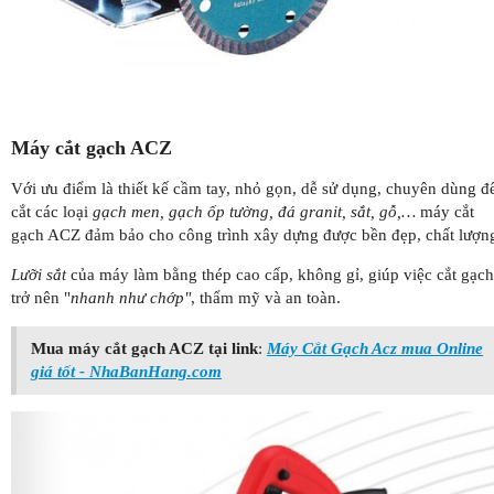
Máy cắt gạch ACZ
Với ưu điểm là thiết kế cầm tay, nhỏ gọn, dễ sử dụng, chuyên dùng đ
cắt các loại
gạch men, gạch ốp tường, đá granit, sắt, gỗ,…
máy cắt
gạch ACZ đảm bảo cho công trình xây dựng được bền đẹp, chất lượn
Lưỡi sắt
của máy làm bằng thép cao cấp, không gỉ, giúp việc cắt gạch
trở nên "
nhanh như chớp"
, thẩm mỹ và an toàn.
Mua máy cắt gạch ACZ tại link
:
Máy Cắt Gạch Acz mua Online
giá tốt - NhaBanHang.com