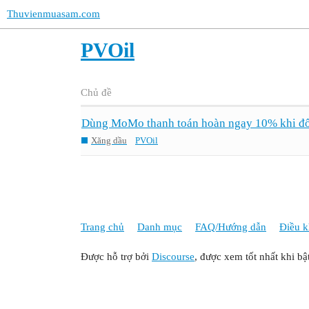
Thuvienmuasam.com
PVOil
Chủ đề
Dùng MoMo thanh toán hoàn ngay 10% khi đổ
Xăng dầu
PVOil
Trang chủ
Danh mục
FAQ/Hướng dẫn
Điều k
Được hỗ trợ bởi
Discourse
, được xem tốt nhất khi bậ