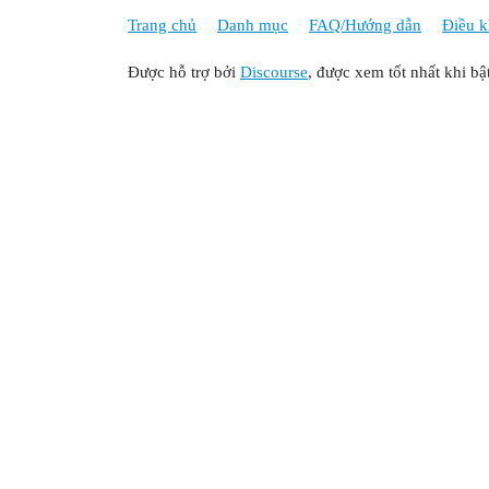
Trang chủ
Danh mục
FAQ/Hướng dẫn
Điều k
Được hỗ trợ bởi
Discourse
, được xem tốt nhất khi bậ