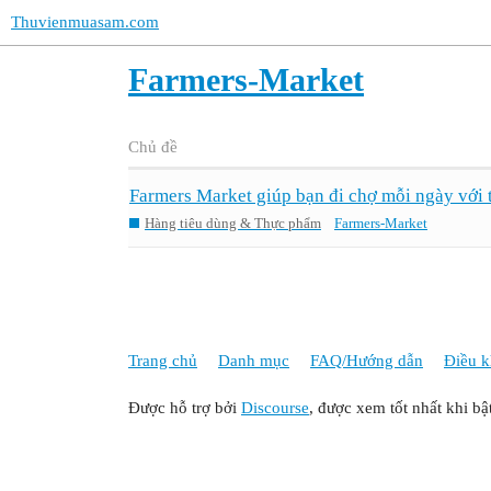
Thuvienmuasam.com
Farmers-Market
Chủ đề
Farmers Market giúp bạn đi chợ mỗi ngày với 
Hàng tiêu dùng & Thực phẩm
Farmers-Market
Trang chủ
Danh mục
FAQ/Hướng dẫn
Điều k
Được hỗ trợ bởi
Discourse
, được xem tốt nhất khi bậ