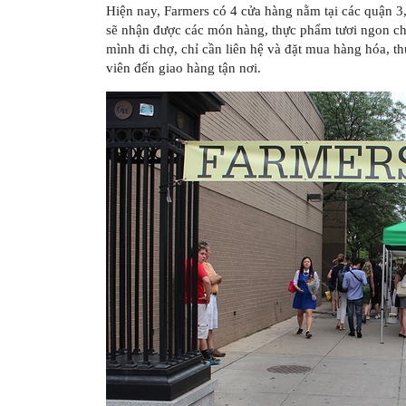
Hiện nay, Farmers có 4 cửa hàng nằm tại các quận 
sẽ nhận được các món hàng, thực phẩm tươi ngon ch
mình đi chợ, chỉ cần liên hệ và đặt mua hàng hóa, t
viên đến giao hàng tận nơi.