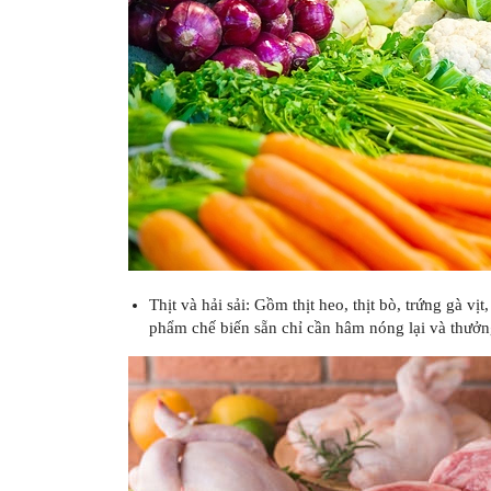
Thịt và hải sải: Gồm thịt heo, thịt bò, trứng gà v
phẩm chế biến sẵn chỉ cần hâm nóng lại và thưởn