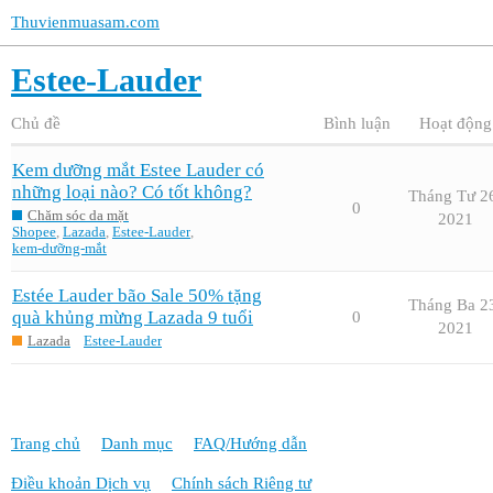
Thuvienmuasam.com
Estee-Lauder
Chủ đề
Bình luận
Hoạt động
Kem dưỡng mắt Estee Lauder có
những loại nào? Có tốt không?
Tháng Tư 2
0
Chăm sóc da mặt
2021
Shopee
,
Lazada
,
Estee-Lauder
,
kem-dưỡng-mắt
Estée Lauder bão Sale 50% tặng
Tháng Ba 2
quà khủng mừng Lazada 9 tuổi
0
2021
Lazada
Estee-Lauder
Trang chủ
Danh mục
FAQ/Hướng dẫn
Điều khoản Dịch vụ
Chính sách Riêng tư