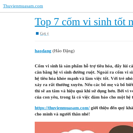
Thuvienmuasam.com
Top 7 cốm vi sinh tốt 
Gợi ý
haodang
(Hảo Đặng)
Cốm vi sinh là sản phẩm hỗ trợ tiêu hóa, đẩy lùi c
cân bằng hệ vi sinh đường ruột. Ngoài ra cốm vi si
hệ tiêu hóa khỏe mạnh và làm việc tốt. Với trẻ nhỏ
xảy ra rất thường xuyên. Nếu các bố mẹ và bố biết
thì sẽ an tâm và hiệu quả khi sử dụng hơn. Bởi vì 
của con yêu, trong là có việc đảm bảo cho một hệ 
https://thuvienmuasam.com/
giới thiệu đến quý khá
cho mình và người thân nhé!