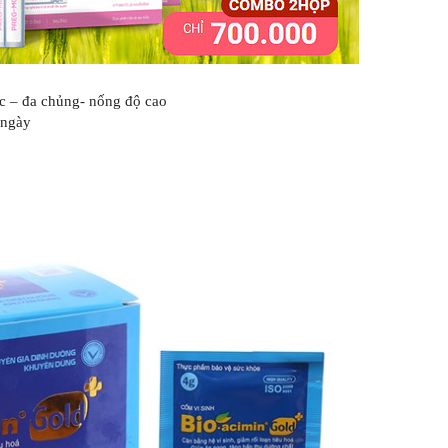
ớc – đa chủng- nống độ cao
 ngày