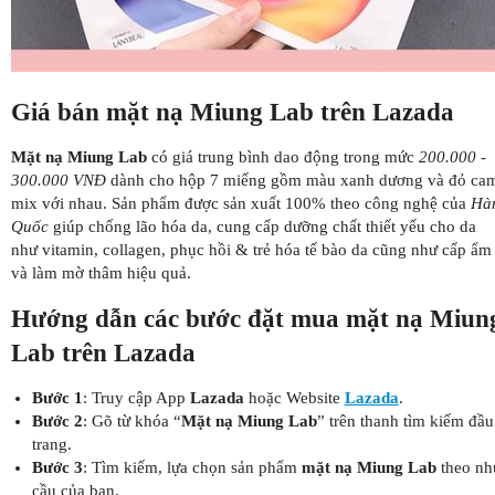
Giá bán mặt nạ Miung Lab trên Lazada
Mặt nạ Miung Lab
có giá trung bình dao động trong mức
200.000 -
300.000 VNĐ
dành cho hộp 7 miếng gồm màu xanh dương và đỏ ca
mix với nhau. Sản phẩm được sản xuất 100% theo công nghệ của
Hà
Quốc
giúp chống lão hóa da, cung cấp dưỡng chất thiết yếu cho da
như vitamin, collagen, phục hồi & trẻ hóa tế bào da cũng như cấp ẩm
và làm mờ thâm hiệu quả.
Hướng dẫn các bước đặt mua mặt nạ Miun
Lab trên Lazada
Bước 1
: Truy cập App
Lazada
hoặc Website
Lazada
.
Bước 2
: Gõ từ khóa “
Mặt nạ Miung Lab
” trên thanh tìm kiếm đầu
trang.
Bước 3
: Tìm kiếm, lựa chọn sản phẩm
mặt nạ Miung Lab
theo nh
cầu của bạn.