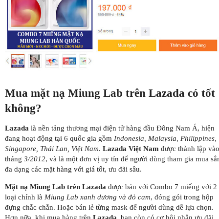
Mua mặt nạ Miung Lab trên Lazada có tốt
không?
Lazada
là nền tảng thương mại điện tử hàng đầu Đông Nam Á, hiện
đang hoạt động tại 6 quốc gia gồm
Indonesia, Malaysia, Philippines,
Singapore, Thái Lan, Việt Nam
.
Lazada Việt Nam
được thành lập và
tháng
3/2012
, và là một đơn vị uy tín để người dùng tham gia mua să
đa dạng các mặt hàng với giá tốt, ưu đãi sâu.
Mặt nạ Miung Lab trên Lazada
được bán với Combo 7 miếng với 2
loại chính là
Miung Lab xanh dương và đỏ cam
, đóng gói trong hộp
đựng chắc chắn. Hoặc bán lẻ từng mask để người dùng dễ lựa chọn.
Hơn nữa, khi mua hàng trên
Lazada
, bạn còn có cơ hội nhận ưu đãi