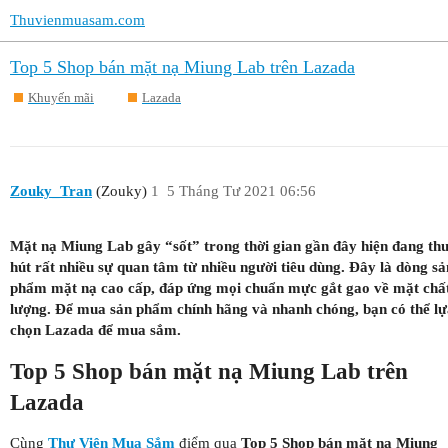
Thuvienmuasam.com
Top 5 Shop bán mặt nạ Miung Lab trên Lazada
Khuyến mãi
Lazada
Zouky_Tran
(Zouky)
1
5 Tháng Tư 2021 06:56
Mặt nạ Miung Lab gây “sốt” trong thời gian gần đây hiện đang th
hút rất nhiều sự quan tâm từ nhiều người tiêu dùng. Đây là dòng s
phẩm mặt nạ cao cấp, đáp ứng mọi chuẩn mực gắt gao về mặt chấ
lượng. Để mua sản phẩm chính hãng và nhanh chóng, bạn có thể lư
chọn Lazada để mua sắm.
Top 5 Shop bán mặt nạ Miung Lab trên
Lazada
Cùng
Thư Viện Mua Sắm
điểm qua
Top 5 Shop bán mặt nạ Miung