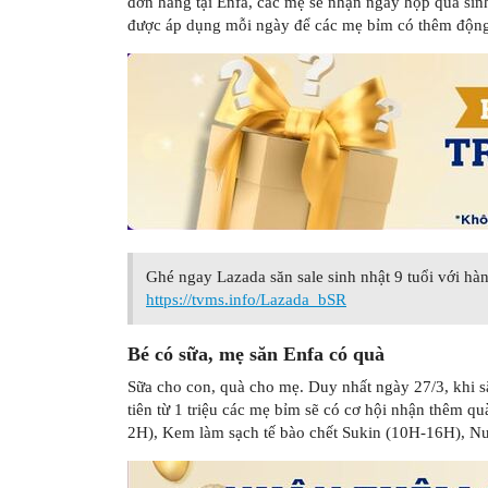
đơn hàng tại Enfa, các mẹ sẽ nhận ngay hộp quà sinh 
được áp dụng mỗi ngày để các mẹ bỉm có thêm động 
Ghé ngay Lazada săn sale sinh nhật 9 tuổi với h
https://tvms.info/Lazada_bSR
Bé có sữa, mẹ săn Enfa có quà
Sữa cho con, quà cho mẹ. Duy nhất ngày 27/3, khi s
tiên từ 1 triệu các mẹ bỉm sẽ có cơ hội nhận thêm q
2H), Kem làm sạch tế bào chết Sukin (10H-16H), N