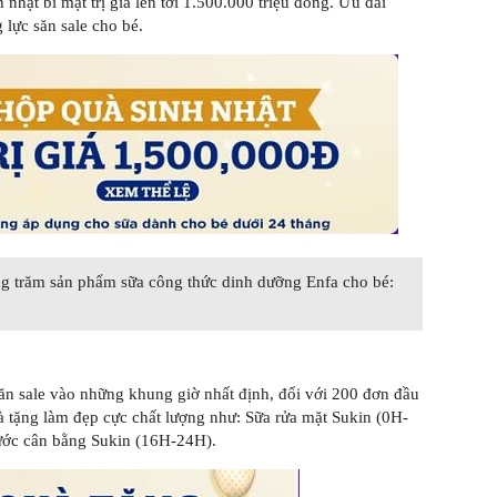
nhật bí mật trị giá lên tới 1.500.000 triệu đồng. Ưu đãi
lực săn sale cho bé.
àng trăm sản phẩm sữa công thức dinh dưỡng Enfa cho bé:
ăn sale vào những khung giờ nhất định, đối với 200 đơn đầu
uà tặng làm đẹp cực chất lượng như: Sữa rửa mặt Sukin (0H-
ước cân bằng Sukin (16H-24H).