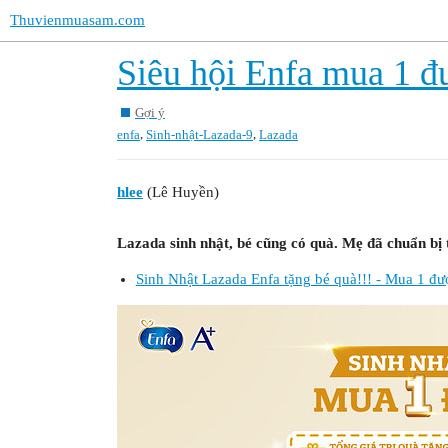
Thuvienmuasam.com
Siêu hội Enfa mua 1 đư
Gợi ý
,
,
enfa
Sinh-nhật-Lazada-9
Lazada
hlee
(Lê Huyền)
Lazada sinh nhật, bé cũng có quà. Mẹ đã chuẩn bị 
Sinh Nhật Lazada Enfa tặng bé quà!!! - Mua 1 đư