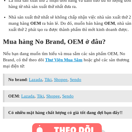
Là nhà sản xuất thứ 2 nhận đơn hàng và đảm bảo đủ số lượng đơn
hàng từ nhà sản xuất thứ nhất đưa ra.
Nhà sản xuất thứ nhất sẽ không chấp nhận việc nhà sản xuất thứ 2
mang hàng
OEM
ra bán lẻ. Do đó, muốn bán hàng
OEM
, nhà sản
xuất thứ 2 phải tạo ra được thành phẩm thì mới kinh doanh được.
Mua hàng No Brand, OEM ở đâu?
Nếu bạn đang muốn tìm hiểu và mua sắm các sản phẩm OEM, No
Brand, có thể theo dõi
Thư Viện Mua Sắm
hoặc ghé các sàn thương
mại điện tử:
No brand
:
Lazada
,
Tiki
,
Shopee
,
Sendo
OEM
:
Lazada
,
Tiki
,
Shopee
,
Sendo
Có nhiều mặt hàng chất lượng có giá tốt đang đợi bạn đấy!!