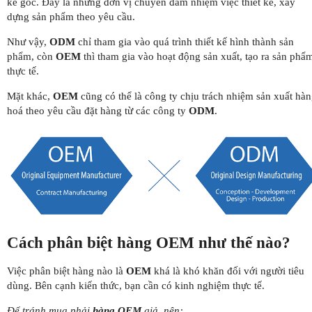
kế gốc. Đây là những đơn vị chuyên đảm nhiệm việc thiết kế, xây
dựng sản phẩm theo yêu cầu.
Như vậy,
ODM
chỉ tham gia vào quá trình thiết kế hình thành sản
phẩm, còn
OEM
thì tham gia vào hoạt động sản xuất, tạo ra sản phẩ
thực tế.
Mặt khác,
OEM
cũng có thể là công ty chịu trách nhiệm sản xuất hà
hoá theo yêu cầu đặt hàng từ các công ty
ODM
.
Cách phân biệt hàng OEM như thế nào?
Việc phân biệt hàng nào là
OEM
khá là khó khăn đối với người tiêu
dùng. Bên cạnh kiến thức, bạn cần có kinh nghiệm thực tế.
Để tránh mua phải
hàng OEM
giả, nên: