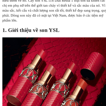
hiểu thêm về nó. Cây son YSL 114 Dial Redlà 1 loại son đã khiến các
chị em phụ nữ trên thế giới tan chảy vì thiết kế và sắc màu của nó. Vì
màu sắc, kết cấu và chất lượng son rất tốt, thiết kế đẹp sang trọng, qu
phái. Dòng son này đã có mặt tại Việt Nam, được bán ở các tiệm mỹ
phẩm lớn.
1. Giới thiệu về son YSL