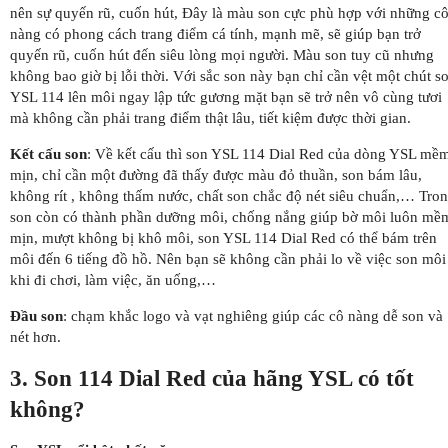
nên sự quyến rũ, cuốn hút, Đây là màu son cực phù hợp với những c
nàng có phong cách trang điểm cá tính, mạnh mẽ, sẽ giúp bạn trở
quyến rũ, cuốn hút đến siêu lòng mọi người. Màu son tuy cũ nhưng
không bao giờ bị lỗi thời. Với sắc son này bạn chỉ cần vệt một chút s
YSL 114 lên môi ngay lập tức gương mặt bạn sẽ trở nên vô cùng tươi
mà không cần phải trang điểm thật lâu, tiết kiệm được thời gian.
Kết cấu son
: Về kết cấu thì son YSL 114 Dial Red của dòng YSL mề
mịn, chỉ cần một đường đã thấy được màu đỏ thuần, son bám lâu,
không rít , không thấm nước, chất son chắc độ nét siêu chuẩn,… Tro
son còn có thành phần dưỡng môi, chống nắng giúp bờ môi luôn mề
mịn, mượt không bị khô môi, son YSL 114 Dial Red có thể bám trên
môi đến 6 tiếng đồ hồ. Nên bạn sẽ không cần phải lo về việc son môi
khi đi chơi, làm việc, ăn uống,…
Đầu son
: chạm khắc logo và vạt nghiêng giúp các cô nàng dễ son và
nét hơn.
3. Son 114 Dial Red của hãng YSL có tốt
không?