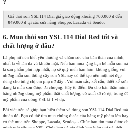
?
Giá thỏi son YSL 114 Dial giá giao động khoảng 700.000 đ đến
849.000 đ tại các cửa hàng Shoppe, Lazada và Sendo.
6. Mua thỏi son YSL 114 Dial Red tốt và
chất lượng ở đâu?
Là phụ nữ nên biết yêu thương và chăm sóc cho bản thân của mình,
nhất là về làn da và khuôn mặt. Nếu bạn mua tặng bạn bè mẫu son n
là sản phẩm phù hợp nhất, họ sẽ quý mến bạn hơn. không giống với
những mẫu son thông cây son YSL này có thể tạo nên một nét đẹp
riêng cho từng chị em phụ nữ đấy . Với màu sắc, kết cấu, thiết kế xứ
đáng là mẫu son được ưa chuộng. Hãy tô điểm lên cho bản thân mình
bằng những dòng mỹ phẩm thật chất lượng, có xuất sứ rõ rệt, trong đ
mỹ phẩm của dòng YSL là 1 ví dụ.
Bài viết trên sẽ giúp bạn hiểu thêm về dòng son YSL 114 Dial Red m
thuần đỏ. Bạn có thể tìm mua chúng ở các cửa hàng mỹ phẩm lớn ha
có thể mua trên Shoppe, Lazada, Sendo,… Chúc bạn tìm mua được c
mình một cây son YSL. Chúc bạn và gia đình bạn luôn vui vẻ, thật