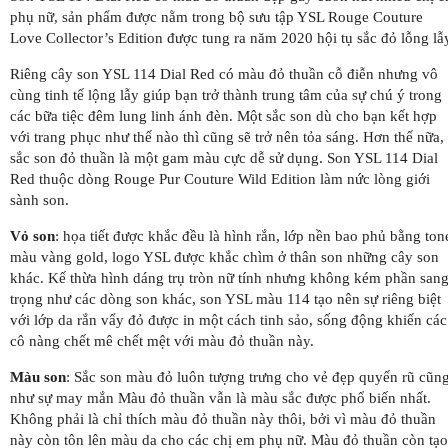
phụ nữ, sản phẩm được nằm trong bộ sưu tập YSL Rouge Couture
Love Collector’s Edition được tung ra năm 2020 hội tụ sắc đỏ lỗng lẫ
Riêng cây son YSL 114 Dial Red có màu đỏ thuần cỗ điễn nhưng vô
cùng tinh tế lộng lẫy giúp bạn trở thành trung tâm của sự chú ý trong
các bữa tiệc đêm lung linh ánh đèn. Một sắc son dù cho bạn kết hợp
với trang phục như thế nào thì cũng sẽ trở nên tỏa sáng. Hơn thế nữa,
sắc son đỏ thuần là một gam màu cực dễ sử dụng. Son YSL 114 Dial
Red thuộc dòng Rouge Pur Couture Wild Edition làm nức lòng giới
sành son.
Vỏ son
: họa tiết được khắc đều là hình rắn, lớp nền bao phủ bằng ton
màu vàng gold, logo YSL được khắc chìm ở thân son những cây son
khác. Kế thừa hình dáng trụ tròn nữ tính nhưng không kém phần san
trọng như các dòng son khác, son YSL màu 114 tạo nên sự riêng biệt
với lớp da rắn vẩy đỏ được in một cách tinh sảo, sống động khiến các
cô nàng chết mê chết mệt với màu đỏ thuần này.
Màu son
: Sắc son màu đỏ luôn tượng trưng cho vẻ đẹp quyến rũ cũn
như sự may mắn Màu đỏ thuần vẫn là màu sắc được phổ biến nhất.
Không phải là chỉ thích màu đỏ thuần này thôi, bởi vì màu đỏ thuần
này còn tôn lên màu da cho các chị em phụ nữ. Màu đỏ thuần còn tạo