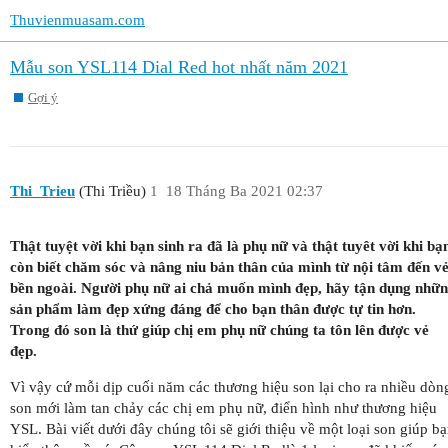
Thuvienmuasam.com
Mẫu son YSL114 Dial Red hot nhất năm 2021
Gợi ý
Thi_Trieu
(Thi Triều)
1
18 Tháng Ba 2021 02:37
Thật tuyệt vời khi bạn sinh ra đã là phụ nữ và thật tuyêt vời khi bạ
còn biết chăm sóc và nâng niu bản thân của mình từ nội tâm đến v
bền ngoài. Người phụ nữ ai chả muốn mình đẹp, hãy tận dụng nhữ
sản phẩm làm đẹp xứng đáng để cho bạn thân được tự tin hơn.
Trong đó son là thứ giúp chị em phụ nữ chúng ta tôn lên được vẻ
đẹp.
Vì vậy cứ mỗi dịp cuối năm các thương hiệu son lại cho ra nhiều dòn
son mới làm tan chảy các chị em phụ nữ, điển hình như thương hiệu
YSL. Bài viết dưới đây chúng tôi sẽ giới thiệu về một loại son giúp b