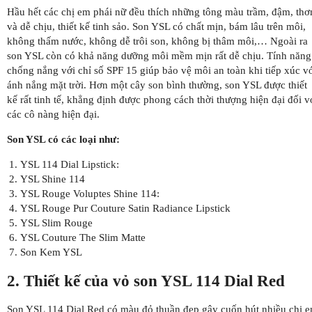
Hầu hết các chị em phái nữ đều thích những tông màu trầm, đậm, th
và dễ chịu, thiết kế tinh sảo. Son YSL có chất mịn, bám lâu trên môi,
không thấm nước, không dễ trôi son, không bị thâm môi,… Ngoài ra
son YSL còn có khả năng dưỡng môi mềm mịn rất dễ chịu. Tính năng
chống nắng với chỉ số SPF 15 giúp bảo vệ môi an toàn khi tiếp xúc v
ánh nắng mặt trời. Hơn một cây son bình thường, son YSL được thiết
kế rất tinh tế, khẳng định được phong cách thời thượng hiện đại đối v
các cô nàng hiện đại.
Son YSL có các loại như:
YSL 114 Dial Lipstick:
YSL Shine 114
YSL Rouge Voluptes Shine 114:
YSL Rouge Pur Couture Satin Radiance Lipstick
YSL Slim Rouge
YSL Couture The Slim Matte
Son Kem YSL
2. Thiết kế của vỏ son YSL 114 Dial Red
Son YSL 114 Dial Red có màu đỏ thuần đẹp gây cuốn hút nhiều chị 