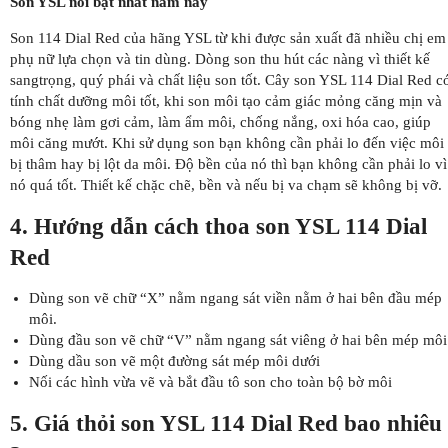
Son YSL nổi bật nhất năm nay
Son 114 Dial Red của hãng YSL từ khi được sản xuất đã nhiều chị em
phụ nữ lựa chọn và tin dùng. Dòng son thu hút các nàng vì thiết kế
sangtrọng, quý phái và chất liệu son tốt. Cây son YSL 114 Dial Red c
tính chất dưỡng môi tốt, khi son môi tạo cảm giác mỏng căng mịn và
bóng nhẹ làm gơi cảm, làm ẩm môi, chống nắng, oxi hóa cao, giúp
môi căng mướt. Khi sử dụng son bạn không cần phải lo đến việc môi
bị thâm hay bị lột da môi. Độ bền của nó thì bạn không cần phải lo vì
nó quá tốt. Thiết kế chặc chẽ, bền và nếu bị va chạm sẽ không bị vỡ.
4. Hướng dẫn cách thoa son YSL 114 Dial
Red
Dùng son vẽ chữ “X” nằm ngang sát viền nằm ở hai bên đầu mép
môi.
Dùng đầu son vẽ chữ “V” nằm ngang sát viêng ở hai bên mép môi
Dùng dầu son vẽ một đường sát mép môi dưới
Nối các hình vừa vẽ và bắt đầu tô son cho toàn bộ bờ môi
5. Giá thỏi son YSL 114 Dial Red bao nhiêu