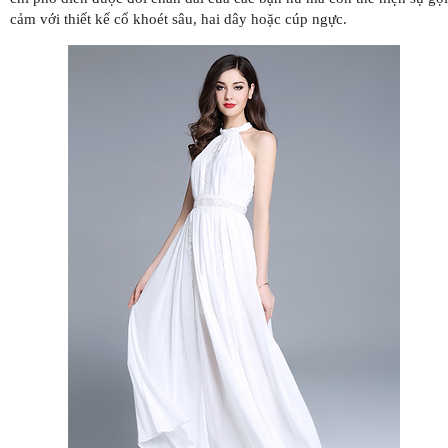
cảm với thiết kế cổ khoét sâu, hai dây hoặc cúp ngực.