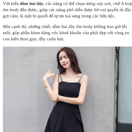
Với kiểu
đầm hai dây
, các nàng có thể chọn
dáng váy xoè, chữ A
hoặ
ôm body
đều được, giúp các nàng phô diễn được bờ vai quyến rũ đầy
gợi cảm, là một bí quyết để tự tin toả sáng trong các bữa tiệc.
Bên cạnh đó, những chiếc đầm hai dây ôm body không bao giờ lỗi
mốt, góp phần khoe dáng vóc khoẻ khoắn của phái đẹp với vòng eo
con kiến thon gọn, đầy cuốn hút.