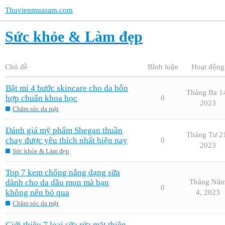
Thuvienmuasam.com
Sức khỏe & Làm đẹp
Chủ đề
Bình luận
Hoạt động
Bật mí 4 bước skincare cho da hỗn
Tháng Ba 1
hợp chuẩn khoa học
0
2023
Chăm sóc da mặt
Đánh giá mỹ phẩm Shegan thuần
Tháng Tư 2
chay được yêu thích nhất hiện nay
0
2023
Sức khỏe & Làm đẹp
Top 7 kem chống nắng dạng sữa
dành cho da dầu mụn mà bạn
Tháng Nă
0
không nên bỏ qua
4, 2023
Chăm sóc da mặt
Giới thiệu 7 loại sữa rửa mặt thiên