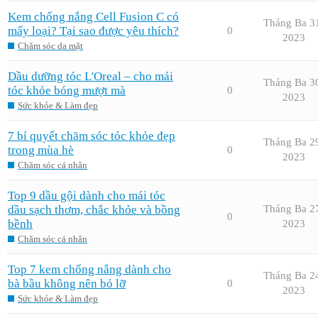
Kem chống nắng Cell Fusion C có
Tháng Ba 3
mấy loại? Tại sao được yêu thích?
0
2023
Chăm sóc da mặt
Dầu dưỡng tóc L'Oreal – cho mái
Tháng Ba 3
tóc khỏe bóng mượt mà
0
2023
Sức khỏe & Làm đẹp
7 bí quyết chăm sóc tóc khỏe đẹp
Tháng Ba 2
trong mùa hè
0
2023
Chăm sóc cá nhân
Top 9 dầu gội dành cho mái tóc
dầu sạch thơm, chắc khỏe và bồng
Tháng Ba 2
0
bềnh
2023
Chăm sóc cá nhân
Top 7 kem chống nắng dành cho
Tháng Ba 2
bà bầu không nên bỏ lỡ
0
2023
Sức khỏe & Làm đẹp