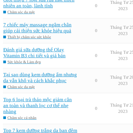
Tháng Tư 2
nhiên an toàn, lành tính
0
2023
Chăm sóc da mặt
7 chiếc máy massage ngâm chân
Tháng Tư 2
giúp cải thiện sức khỏe hiệu quả
0
2023
Thiết bị chăm sóc sức khỏe
Đánh giá sữa dưỡng thể Olay
Tháng Tư 2
Vitamin B3 chi tiết và giá bán
0
2023
Sức khỏe & Làm đẹp
Tại sao dùng kem dưỡng ẩm nhưng
Tháng Tư 2
da vẫn khô và cách khắc phục
0
2023
Chăm sóc da mặt
Top 6 loại trà thảo mộc giảm cân
an toàn và thanh lọc cơ thể nhẹ
Tháng Tư 2
0
nhàng
2023
Chăm sóc cá nhân
Top 7 kem dưỡng trắng da ban đêm