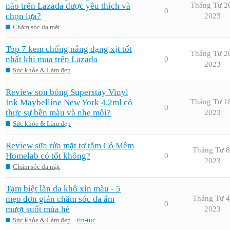
nào trên Lazada được yêu thích và
Tháng Tư 2
0
chọn lựa?
2023
Chăm sóc da mặt
Top 7 kem chống nắng dạng xịt tốt
Tháng Tư 2
nhất khi mua trên Lazada
0
2023
Sức khỏe & Làm đẹp
Review son bóng Superstay Vinyl
Ink Maybelline New York 4.2ml có
Tháng Tư 1
0
thực sự bền màu và nhẹ môi?
2023
Sức khỏe & Làm đẹp
Review sữa rửa mặt tơ tằm Cỏ Mềm
Tháng Tư 8
Homelab có tốt không?
0
2023
Chăm sóc da mặt
Tạm biệt làn da khô xỉn màu - 5
mẹo đơn giản chăm sóc da ẩm
Tháng Tư 4
0
mượt suốt mùa hè
2023
Sức khỏe & Làm đẹp
tin-tuc