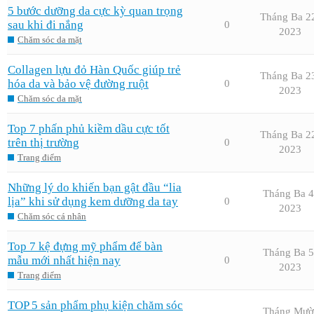
5 bước dưỡng da cực kỳ quan trọng
Tháng Ba 2
sau khi đi nắng
0
2023
Chăm sóc da mặt
Collagen lựu đỏ Hàn Quốc giúp trẻ
Tháng Ba 2
hóa da và bảo vệ đường ruột
0
2023
Chăm sóc da mặt
Top 7 phấn phủ kiềm dầu cực tốt
Tháng Ba 2
trên thị trường
0
2023
Trang điểm
Những lý do khiến bạn gật đầu “lia
Tháng Ba 4
lịa” khi sử dụng kem dưỡng da tay
0
2023
Chăm sóc cá nhân
Top 7 kệ đựng mỹ phẩm để bàn
Tháng Ba 5
mẫu mới nhất hiện nay
0
2023
Trang điểm
TOP 5 sản phẩm phụ kiện chăm sóc
Tháng Mườ