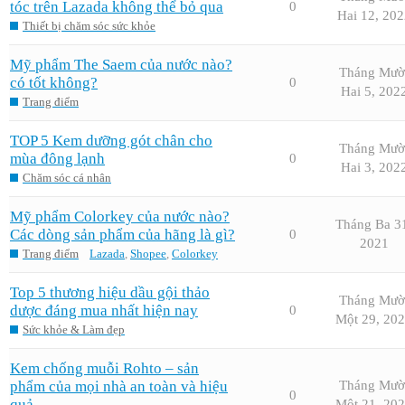
tóc trên Lazada không thể bỏ qua
0
Hai 12, 202
Thiết bị chăm sóc sức khỏe
Mỹ phẩm The Saem của nước nào?
Tháng Mườ
có tốt không?
0
Hai 5, 202
Trang điểm
TOP 5 Kem dưỡng gót chân cho
Tháng Mườ
mùa đông lạnh
0
Hai 3, 202
Chăm sóc cá nhân
Mỹ phẩm Colorkey của nước nào?
Tháng Ba 3
Các dòng sản phẩm của hãng là gì?
0
2021
Trang điểm
Lazada
,
Shopee
,
Colorkey
Top 5 thương hiệu dầu gội thảo
Tháng Mườ
dược đáng mua nhất hiện nay
0
Một 29, 20
Sức khỏe & Làm đẹp
Kem chống muỗi Rohto – sản
phẩm của mọi nhà an toàn và hiệu
Tháng Mườ
0
quả
Một 21, 20