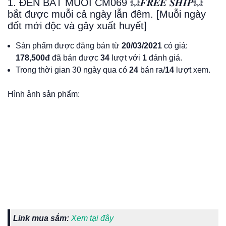
1. ĐÈN BẮT MUỖI CM069 💥𝑭𝑹𝑬𝑬 𝑺𝑯𝑰𝑷💥
bắt được muỗi cả ngày lẫn đêm. [Muỗi ngày
đốt mới độc và gây xuất huyết]
Sản phẩm được đăng bán từ
20/03/2021
có giá:
178,500đ
đã bán được
34
lượt với
1
đánh giá.
Trong thời gian 30 ngày qua có
24
bán ra/
14
lượt xem.
Hình ảnh sản phẩm:
Link mua sắm:
Xem tại đây