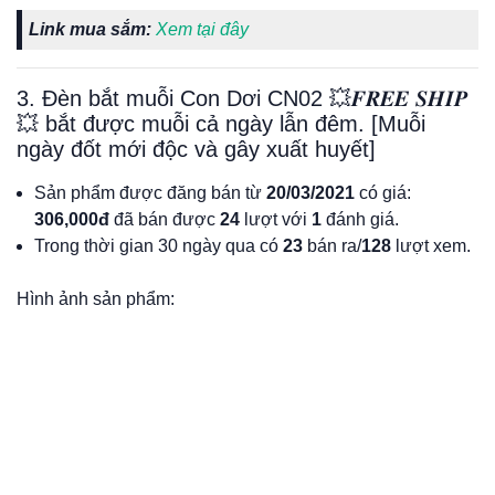
Link mua sắm:
Xem tại đây
3. Đèn bắt muỗi Con Dơi CN02 💥𝑭𝑹𝑬𝑬 𝑺𝑯𝑰𝑷
💥 bắt được muỗi cả ngày lẫn đêm. [Muỗi
ngày đốt mới độc và gây xuất huyết]
Sản phẩm được đăng bán từ
20/03/2021
có giá:
306,000đ
đã bán được
24
lượt với
1
đánh giá.
Trong thời gian 30 ngày qua có
23
bán ra/
128
lượt xem.
Hình ảnh sản phẩm: