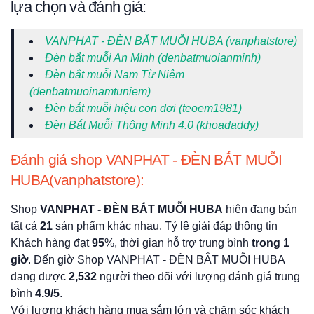
lựa chọn và đánh giá:
VANPHAT - ĐÈN BẮT MUỖI HUBA (vanphatstore)
Đèn bắt muỗi An Minh (denbatmuoianminh)
Đèn bắt muỗi Nam Từ Niêm
(denbatmuoinamtuniem)
Đèn bắt muỗi hiệu con dơi (teoem1981)
Đèn Bắt Muỗi Thông Minh 4.0 (khoadaddy)
Đánh giá shop VANPHAT - ĐÈN BẮT MUỖI
HUBA(vanphatstore):
Shop
VANPHAT - ĐÈN BẮT MUỖI HUBA
hiện đang bán
tất cả
21
sản phẩm khác nhau. Tỷ lệ giải đáp thông tin
Khách hàng đạt
95
%, thời gian hỗ trợ trung bình
trong 1
giờ
. Đến giờ Shop VANPHAT - ĐÈN BẮT MUỖI HUBA
đang được
2,532
người theo dõi với lượng đánh giá trung
bình
4.9/5
.
Với lượng khách hàng mua sắm lớn và chăm sóc khách