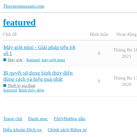
Thuvienmuasam.com
featured
Chủ đề
Bình luận
Hoạt động
Máy giặt mini - Giải pháp tiện lợi
Tháng Ba 1
số 1
0
2021
Máy giặt
featured
,
máy-giặt-mini
Bí quyết sử dụng bình thủy điện
Tháng Ba 1
đúng cách và hiệu quả nhất
0
2020
Thiết bị gia đình
featured
,
Bình-thủy-điện
Trang chủ
Danh mục
FAQ/Hướng dẫn
Điều khoản Dịch vụ
Chính sách Riêng tư