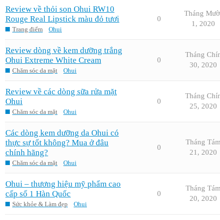
Review về thỏi son Ohui RW10
Tháng Mườ
Rouge Real Lipstick màu đỏ tươi
0
1, 2020
Trang điểm
Ohui
Review dòng về kem dưỡng trắng
Tháng Chí
Ohui Extreme White Cream
0
30, 2020
Chăm sóc da mặt
Ohui
Review về các dòng sữa rửa mặt
Tháng Chí
Ohui
0
25, 2020
Chăm sóc da mặt
Ohui
Các dòng kem dưỡng da Ohui có
thực sự tốt không? Mua ở đâu
Tháng Tá
0
chính hãng?
21, 2020
Chăm sóc da mặt
Ohui
Ohui – thương hiệu mỹ phẩm cao
Tháng Tá
cấp số 1 Hàn Quốc
0
20, 2020
Sức khỏe & Làm đẹp
Ohui