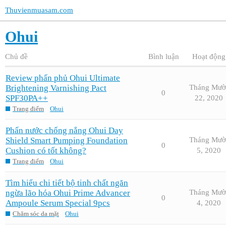
Thuvienmuasam.com
Ohui
Chủ đề
Bình luận
Hoạt động
Review phấn phủ Ohui Ultimate
Brightening Varnishing Pact
Tháng Mườ
0
SPF30PA++
22, 2020
Trang điểm
Ohui
Phấn nước chống nắng Ohui Day
Shield Smart Pumping Foundation
Tháng Mườ
0
Cushion có tốt không?
5, 2020
Trang điểm
Ohui
Tìm hiểu chi tiết bộ tinh chất ngăn
ngừa lão hóa Ohui Prime Advancer
Tháng Mườ
0
Ampoule Serum Special 9pcs
4, 2020
Chăm sóc da mặt
Ohui