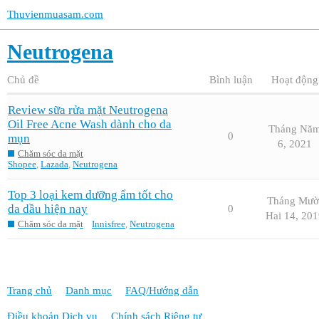
Thuvienmuasam.com
Neutrogena
Chủ đề
Bình luận
Hoạt động
Review sữa rửa mặt Neutrogena
Oil Free Acne Wash dành cho da
Tháng Nă
0
mụn
6, 2021
Chăm sóc da mặt
Shopee
,
Lazada
,
Neutrogena
Top 3 loại kem dưỡng ẩm tốt cho
Tháng Mườ
da dầu hiện nay
0
Hai 14, 201
Chăm sóc da mặt
Innisfree
,
Neutrogena
Trang chủ
Danh mục
FAQ/Hướng dẫn
Điều khoản Dịch vụ
Chính sách Riêng tư