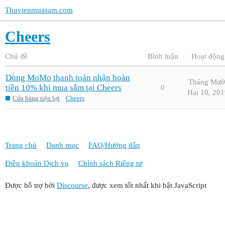
Thuvienmuasam.com
Cheers
Chủ đề
Bình luận
Hoạt động
Dùng MoMo thanh toán nhận hoàn
Tháng Mườ
tiền 10% khi mua sắm tại Cheers
0
Hai 10, 201
Cửa hàng tiện lợi
Cheers
Trang chủ
Danh mục
FAQ/Hướng dẫn
Điều khoản Dịch vụ
Chính sách Riêng tư
Được hỗ trợ bởi
Discourse
, được xem tốt nhất khi bật JavaScript