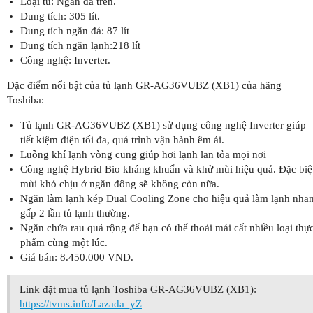
Loại tủ: Ngăn đá trên.
Dung tích: 305 lít.
Dung tích ngăn đá: 87 lít
Dung tích ngăn lạnh:218 lít
Công nghệ: Inverter.
Đặc điểm nổi bật của tủ lạnh GR-AG36VUBZ (XB1) của hãng
Toshiba:
Tủ lạnh GR-AG36VUBZ (XB1) sử dụng công nghệ Inverter giúp
tiết kiệm điện tối đa, quá trình vận hành êm ái.
Luồng khí lạnh vòng cung giúp hơi lạnh lan tỏa mọi nơi
Công nghệ Hybrid Bio kháng khuẩn và khử mùi hiệu quả. Đặc biệ
mùi khó chịu ở ngăn đông sẽ không còn nữa.
Ngăn làm lạnh kép Dual Cooling Zone cho hiệu quả làm lạnh nha
gấp 2 lần tủ lạnh thường.
Ngăn chứa rau quả rộng để bạn có thể thoải mái cất nhiều loại thự
phẩm cùng một lúc.
Giá bán: 8.450.000 VND.
Link đặt mua tủ lạnh Toshiba GR-AG36VUBZ (XB1):
https://tvms.info/Lazada_yZ