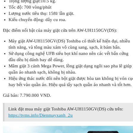
Trọng lượng giặt:10.5 kg.
Tốc độ: 700 vòng/phút
Lượng nước tiêu thụ: 158l/ lần giặt.
Kiểu chuyển động: dây cu roa.
Đặc điểm nổi bật của máy giặt cửa trên AW-UH1150GV(DS):
Máy giặt AW-UH1150GV(DS) Toshiba có thiết kế hiện đại, nhiều
tính năng, và tông màu xám vô cùng sang, sạch, ít bám bẩn.
Sử dụng công nghệ UFB siêu bọt khí nano nên các vết bẩn cứng
đầu dều bị đánh bay dễ dàng.
Mâm giặt 3 cánh Mega Power, lồng giặt dạng ngôi sao pha lê giúp
quần áo nhanh sạch, không bị nhàu.
Hiệu ứng thác nước đôi nên bột giặt được hòa tan không bị vón cụ
hay bết vào quần áo. Hiệu quả tẩy sạch quần áo nhanh và tốt hơn.
Giá bán: 7.790.000 VND.
Link đặt mua máy giặt Toshiba AW-UH1150GV(DS) cửa trên:
https://tvms.info/Dienmayxanh_2u