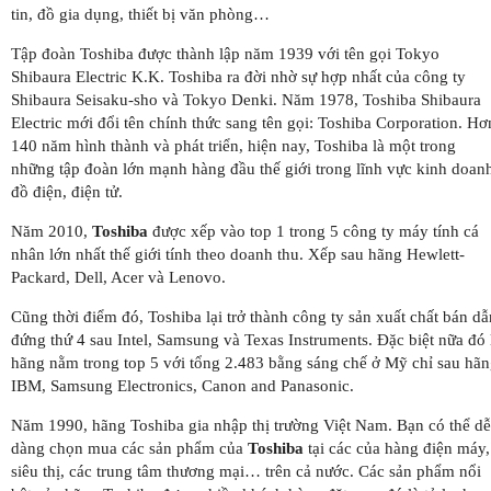
tin, đồ gia dụng, thiết bị văn phòng…
Tập đoàn Toshiba được thành lập năm 1939 với tên gọi Tokyo
Shibaura Electric K.K. Toshiba ra đời nhờ sự hợp nhất của công ty
Shibaura Seisaku-sho và Tokyo Denki. Năm 1978, Toshiba Shibaura
Electric mới đổi tên chính thức sang tên gọi: Toshiba Corporation. Hơ
140 năm hình thành và phát triển, hiện nay, Toshiba là một trong
những tập đoàn lớn mạnh hàng đầu thế giới trong lĩnh vực kinh doan
đồ điện, điện tử.
Năm 2010,
Toshiba
được xếp vào top 1 trong 5 công ty máy tính cá
nhân lớn nhất thế giới tính theo doanh thu. Xếp sau hãng Hewlett-
Packard, Dell, Acer và Lenovo.
Cũng thời điểm đó, Toshiba lại trở thành công ty sản xuất chất bán dẫ
đứng thứ 4 sau Intel, Samsung và Texas Instruments. Đặc biệt nữa đó 
hãng nằm trong top 5 với tổng 2.483 bằng sáng chế ở Mỹ chỉ sau hã
IBM, Samsung Electronics, Canon and Panasonic.
Năm 1990, hãng Toshiba gia nhập thị trường Việt Nam. Bạn có thể dễ
dàng chọn mua các sản phẩm của
Toshiba
tại các của hàng điện máy,
siêu thị, các trung tâm thương mại… trên cả nước. Các sản phẩm nổi