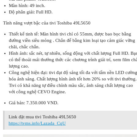
Màn hình: 49 inch.
Độ phân giải: Full HD.
Tính năng vượt bậc của tivi Toshiba 49L5650
Thiết kế tinh tế: Màn hình tivi chỉ có 55mm, được bao bọc bằng
đường viền siêu mỏng . Chân đế bằng kim loại tạo cảm giác vững
chãi, chắc chắn.
Hình ảnh: sắc nét, tự nhiên, sống động với chất lượng Full HD. Bạ
có thể thoải mái thưởng thức các chương trình giải trí, xem film ch
lượng cao.
Công nghệ hiện đại: tivi đạt độ sáng tối đa với tấm nền LED cườn
hóa ánh sáng. Chất lượng hình ảnh tốt hơn 20% so với tivi thường.
Tivi có khả năng tự điều chỉnh màu sắc, ánh sáng chất lượng cao
với công nghệ CEVO Engine.
Giá bán: 7.350.000 VND.
Link đặt mua tivi Toshiba 49L5650
https://tvms.info/Lazada_CqU