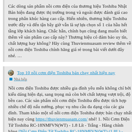
Các dòng sản phẩm nồi cơm điện của thương hiệu Toshiba Nhật
Bản hiện đang được thị trường trong và ngoài được đánh giá cao
trong phân khúc hàng cao cấp. Hiển nhiên, thương hiệu Toshiba
trước đây và đến tận bây giờ vẫn là sự lựa chọn số 1 của hầu hết
tầng lớp khách hàng. Chắc hẳn, chính bạn cũng đang muốn biết
thêm về sản phẩm cao cấp này? Thương hiệu có đảm bảo uy tín,
chất lượng hay không? Hãy cùng Thuvienmuasam review thêm về
nồi cơm điện Toshiba chính hãng giá rẻ trong bài viết dưới đây
nhé. …
Top 10 nồi cơm điện Toshiba bán chạy nhất hiện nay
Nhà bếp
Nồi cơm điện Toshiba được nhiều gia đình yêu mến không chỉ bởi
kiểu dáng hiện đại, sang trọng mà còn bởi chất lượng vượt trội, độ
bền cao. Các sản phẩm nồi cơm điện Toshiba đều được tích hợp
nhiều chế độ nấu nướng, phục vụ nhu cầu đa dạng của các gia
đình. Tham khảo một số nồi cơm điện Toshiba được bán chạy nhất
hiện nay cùng
https://thuvienmuasam.com/
nhé! 1. Nồi Cơm Điện
Tử Toshiba RC-18NMFVN(WT) - 1.8 Lít - Trắng - Hàng chính
hãng
[Nồi Cơm Điện Tử Toshiba RC-18NMFVN(WT) (1.8L) -