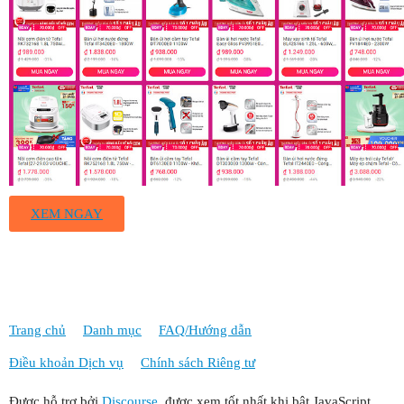
XEM NGAY
Trang chủ
Danh mục
FAQ/Hướng dẫn
Điều khoản Dịch vụ
Chính sách Riêng tư
Được hỗ trợ bởi
Discourse
, được xem tốt nhất khi bật JavaScript