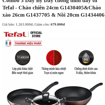
Combo 3 Day By Day chống dính đáy từ
Tefal - Chảo chiên 24cm G1430405&Chảo
xào 26cm G1437705 & Nồi 20cm G1434406
Giá bán: 1.263.000đ; Giảm còn:
679.000đ