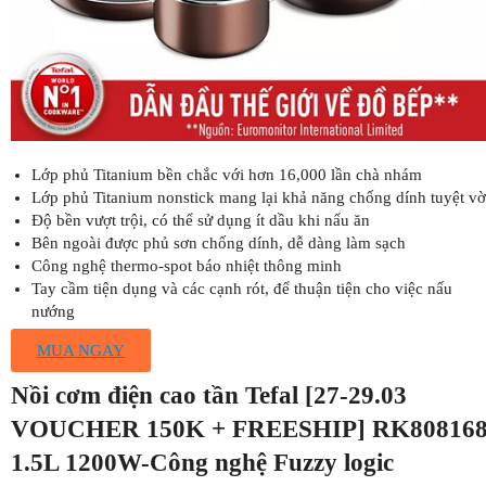
Lớp phủ Titanium bền chắc với hơn 16,000 lần chà nhám
Lớp phủ Titanium nonstick mang lại khả năng chống dính tuyệt vờ
Độ bền vượt trội, có thể sử dụng ít dầu khi nấu ăn
Bên ngoài được phủ sơn chống dính, dễ dàng làm sạch
Công nghệ thermo-spot báo nhiệt thông minh
Tay cầm tiện dụng và các cạnh rót, để thuận tiện cho việc nấu
nướng
MUA NGAY
Nồi cơm điện cao tần Tefal [27-29.03
VOUCHER 150K + FREESHIP] RK80816
1.5L 1200W-Công nghệ Fuzzy logic