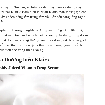
nhân vật nữ hư cấu, sở hữu làn da nhạy cảm và đang loay
Dear Klairs” (tạm dịch là “Bạn Klairs thân mến”) tạo cho
 lấy khách hàng làm trung tâm và luôn sẵn sàng lắng nghe
ất.
mple but Enough” nghĩa là đơn giản nhưng vẫn hiệu quả,
 đặt mục tiêu an toàn cho sức khỏe người dùng trong đó sử
chất độc hại, không thử nghiệm trên động vật. Nhờ vậy, chỉ
iếm trở thành cái tên quen thuộc của hàng ngàn tín đồ làm
 cực trên các trang mạng xã hội.
a thương hiệu Klairs
hly Juiced Vitamin Drop Serum