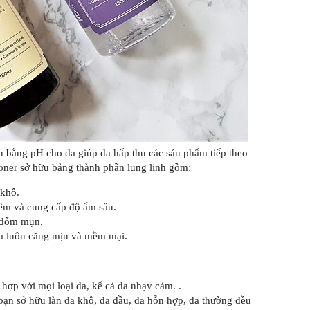
n bằng pH cho da giúp da hấp thu các sản phẩm tiếp theo
 Toner sở hữu bảng thành phần lung linh gồm:
 khô.
iêm và cung cấp độ ẩm sâu.
c đốm mụn.
da luôn căng mịn và mềm mại.
hợp với mọi loại da, kể cả da nhạy cảm. .
bạn sở hữu làn da khô, da dầu, da hỗn hợp, da thường đều