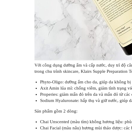
Với công dụng dưỡng ẩm và cấp nước, duy trì độ câ
trong chu trình skincare, Klairs Supple Preparation
Phyto-Oligo: dưỡng ẩm cho da, giúp da không bị
Axit Amin lúa mì: chống viêm, giảm tình trạng v
Properies: giảm mẩn đỏ trên da và mẩn đỏ từ cá
Sodium Hyaluronate: hấp thụ và giữ nước, giúp 
Sản phẩm gồm 2 dòng:
Chai Unscented (màu tím) không hương liệu: phù 
Chai Facial (màu nâu) hương mùi thảo dược: các 