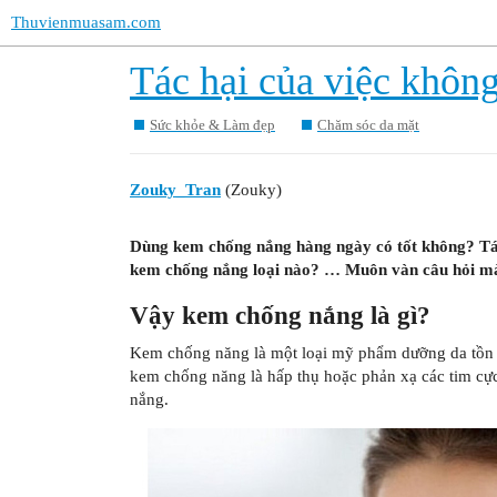
Thuvienmuasam.com
Tác hại của việc khôn
Sức khỏe & Làm đẹp
Chăm sóc da mặt
Zouky_Tran
(Zouky)
Dùng kem chống nắng hàng ngày có tốt không? Tá
kem chống nắng loại nào? … Muôn vàn câu hỏi mà
Vậy kem chống nắng là gì?
Kem chống năng là một loại mỹ phẩm dưỡng da tồn t
kem chống năng là hấp thụ hoặc phản xạ các tim cực
nắng.