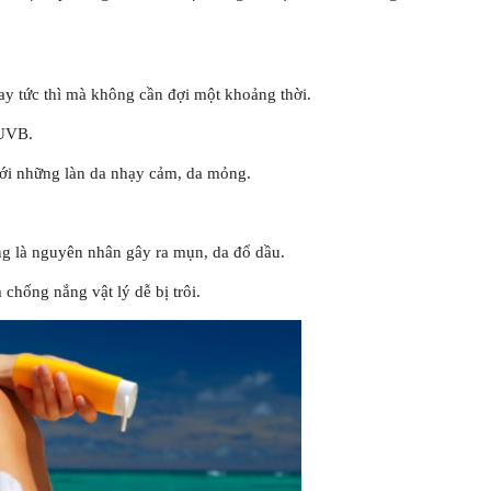
ay tức thì mà không cần đợi một khoảng thời.
 UVB.
với những làn da nhạy cảm, da mỏng.
ông là nguyên nhân gây ra mụn, da đổ dầu.
chống nắng vật lý dễ bị trôi.