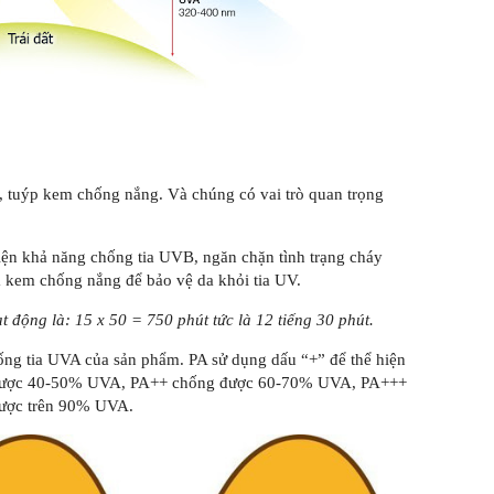
i, tuýp kem chống nắng. Và chúng có vai trò quan trọng
hiện khả năng chống tia UVB, ngăn chặn tình trạng cháy
a kem chống nắng để bảo vệ da khỏi tia UV.
t động là: 15 x 50 = 750 phút tức là 12 tiếng 30 phút.
ống tia UVA của sản phẩm. PA sử dụng dấu “+” để thể hiện
 được 40-50% UVA, PA++ chống được 60-70% UVA, PA+++
ược trên 90% UVA.