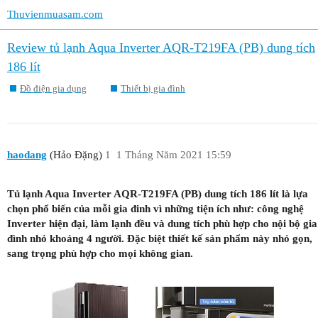
Thuvienmuasam.com
Review tủ lạnh Aqua Inverter AQR-T219FA (PB) dung tích
186 lít
Đồ điện gia dụng
Thiết bị gia đình
haodang
(Hảo Đặng)
1
1 Tháng Năm 2021 15:59
Tủ lạnh Aqua Inverter AQR-T219FA (PB) dung tích 186 lít là lựa
chọn phổ biến của mỗi gia đinh vì những tiện ích như: công nghệ
Inverter hiện đại, làm lạnh đều và dung tích phù hợp cho nội bộ gia
đình nhỏ khoảng 4 người. Đặc biệt thiết kế sản phẩm này nhỏ gọn,
sang trọng phù hợp cho mọi không gian.