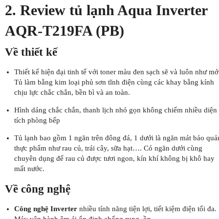
2. Review tủ lạnh Aqua Inverter
AQR-T219FA (PB)
Về thiết kế
Thiết kế hiện đại tinh tế với toner màu đen sạch sẽ và luôn như mớ
Tủ làm bằng kim loại phủ sơn tĩnh điện cùng các khay bằng kính
chịu lực chắc chắn, bền bì và an toàn.
Hình dáng chắc chắn, thanh lịch nhỏ gọn không chiếm nhiều diện
tích phòng bếp
Tủ lạnh bao gồm 1 ngăn trên đông đá, 1 dưới là ngăn mát bảo quả
thực phẩm như rau củ, trái cây, sữa hạt…. Có ngăn dưới cùng
chuyên dụng để rau củ được tươi ngon, kín khí không bị khô hay
mất nước.
Về công nghệ
Công nghệ Inverter
nhiều tính năng tiện lợi, tiết kiệm điện tối đa.