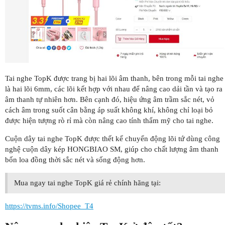
Tai nghe TopK được trang bị hai lõi âm thanh, bên trong mỗi tai nghe
là hai lõi 6mm, các lõi kết hợp với nhau để nâng cao dải tần và tạo ra
âm thanh tự nhiên hơn. Bên cạnh đó, hiệu ứng âm trầm sắc nét, vỏ
cách âm trong suốt cân bằng áp suất không khí, không chỉ loại bỏ
được hiện tượng rò rỉ mà còn nâng cao tính thẩm mỹ cho tai nghe.
Cuộn dây tai nghe TopK được thết kế chuyển động lõi tứ dùng công
nghệ cuộn dây kép HONGBIAO SM, giúp cho chất lượng âm thanh
bốn loa đồng thời sắc nét và sống động hơn.
Mua ngay tai nghe TopK giá rẻ chính hãng tại:
https://tvms.info/Shopee_T4