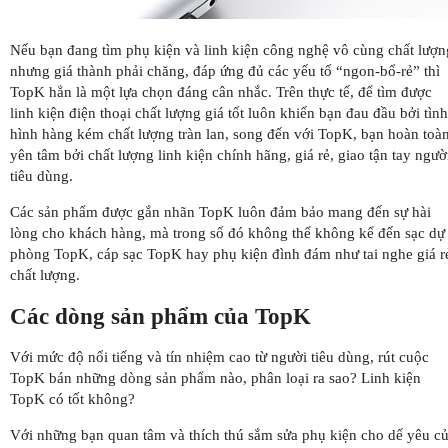
Nếu bạn đang tìm phụ kiện và linh kiện công nghệ vô cùng chất lượn
nhưng giá thành phải chăng, đáp ứng đủ các yếu tố “ngon-bổ-rẻ” thì
TopK hẳn là một lựa chọn đáng cân nhắc. Trên thực tế, để tìm được
linh kiện điện thoại chất lượng giá tốt luôn khiến bạn đau đầu bởi tình
hình hàng kém chất lượng tràn lan, song đến với TopK, bạn hoàn toà
yên tâm bởi chất lượng linh kiện chính hãng, giá rẻ, giao tận tay ngườ
tiêu dùng.
Các sản phẩm được gắn nhãn TopK luôn đảm bảo mang đến sự hài
lòng cho khách hàng, mà trong số đó không thể không kể đến sạc dự
phòng TopK, cáp sạc TopK hay phụ kiện đình đám như tai nghe giá r
chất lượng.
Các dòng sản phẩm của TopK
Với mức độ nổi tiếng và tín nhiệm cao từ người tiêu dùng, rút cuộc
TopK bán những dòng sản phẩm nào, phân loại ra sao? Linh kiện
TopK có tốt không?
Với những bạn quan tâm và thích thú sắm sửa phụ kiện cho dế yêu c