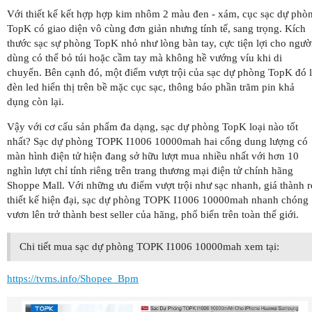
Với thiết kế kết hợp hợp kim nhôm 2 màu đen - xám, cục sạc dự phò
TopK có giao diện vô cùng đơn giản nhưng tính tế, sang trọng. Kích
thước sạc sự phòng TopK nhỏ như lòng bàn tay, cực tiện lợi cho ngườ
dùng có thể bỏ túi hoặc cầm tay mà không hề vướng víu khi di
chuyển. Bên cạnh đó, một điểm vượt trội của sạc dự phòng TopK đó 
đèn led hiển thị trên bề mặc cục sạc, thông báo phần trăm pin khả
dụng còn lại.
Vậy với cơ cấu sản phẩm đa dạng, sạc dự phòng TopK loại nào tốt
nhất? Sạc dự phòng TOPK I1006 10000mah hai cổng dung lượng có
màn hình điện tử hiện đang sở hữu lượt mua nhiều nhất với hơn 10
nghìn lượt chỉ tính riêng trên trang thương mại điện tử chính hãng
Shoppe Mall. Với những ưu điểm vượt trội như sạc nhanh, giá thành r
thiết kế hiện đại, sạc dự phòng TOPK I1006 10000mah nhanh chóng
vươn lên trở thành best seller của hãng, phổ biến trên toàn thế giới.
Chi tiết mua sạc dự phòng TOPK I1006 10000mah xem tại:
https://tvms.info/Shopee_Bpm