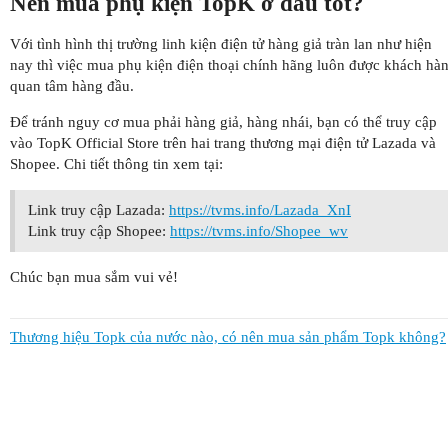
Nên mua phụ kiện TopK ở đâu tốt?
Với tình hình thị trường linh kiện điện tử hàng giả tràn lan như hiện
nay thì việc mua phụ kiện điện thoại chính hãng luôn được khách hà
quan tâm hàng đầu.
Để tránh nguy cơ mua phải hàng giả, hàng nhái, bạn có thể truy cập
vào TopK Official Store trên hai trang thương mại điện tử Lazada và
Shopee. Chi tiết thông tin xem tại:
Link truy cập Lazada:
https://tvms.info/Lazada_XnI
Link truy cập Shopee:
https://tvms.info/Shopee_wv
Chúc bạn mua sắm vui vẻ!
Thương hiệu Topk của nước nào, có nên mua sản phẩm Topk không?