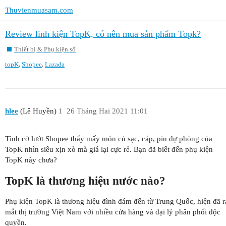
Thuvienmuasam.com
Review linh kiện TopK, có nên mua sản phẩm Topk?
Thiết bị & Phụ kiện số
,
,
topK
Shopee
Lazada
hlee
(Lê Huyền)
1
26 Tháng Hai 2021 11:01
Tình cờ lướt Shopee thấy mấy món củ sạc, cáp, pin dự phòng của
TopK nhìn siêu xịn xò mà giá lại cực rẻ. Bạn đã biết đến phụ kiện
TopK này chưa?
TopK là thương hiệu nước nào?
Phụ kiện TopK là thương hiệu đình đám đến từ Trung Quốc, hiện đã r
mắt thị trường Việt Nam với nhiều cửa hàng và đại lý phân phối độc
quyền.