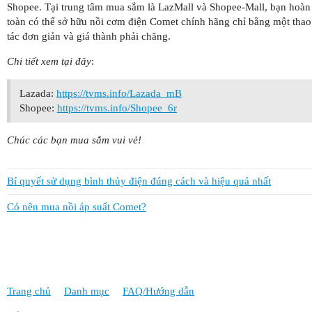
Shopee. Tại trung tâm mua sắm là LazMall và Shopee-Mall, bạn hoàn
toàn có thể sở hữu nồi cơm điện Comet chính hãng chỉ bằng một thao
tác đơn giản và giá thành phải chăng.
Chi tiết xem tại đây
:
Lazada:
https://tvms.info/Lazada_mB
Shopee:
https://tvms.info/Shopee_6r
Chúc các bạn mua sắm vui vẻ!
Bí quyết sử dụng bình thủy điện đúng cách và hiệu quả nhất
Có nên mua nồi áp suất Comet?
Trang chủ
Danh mục
FAQ/Hướng dẫn