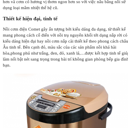
hơn và cơm có hương vị thơm ngon hơn so với việc nấu bằng nồi sử
dụng loại mâm nhiệt thế hệ cũ.
Thiết kế hiện đại, tinh tế
Nồi cơm điện Comet gây ấn tượng bởi kiểu dáng đa dạng, từ thiết kế
mang phong cách cổ điển với nồi trụ nguyên khối tới dạng nắp rời có
kiểu dáng hiện đại hay nồi cơm nắp cài thiết kế theo phong cách châ
Âu tinh tế. Bên cạnh đó, màu sắc của các sản phẩm nồi khá hài
hòa,phong phú như trắng, đen, đỏ, xanh lá,…được kết hợp tinh tế giú
làm nổi bật nét sang trọng trong bài trí không gian phòng bếp gia đìn
bạn.