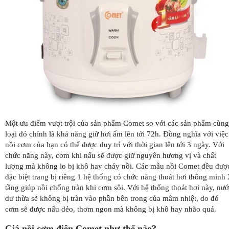
Một ưu điểm vượt trội của sản phẩm Comet so với các sản phẩm cùng
loại đó chính là khả năng giữ hơi ấm lên tới 72h. Đồng nghĩa với việc
nồi cơm của bạn có thể được duy trì với thời gian lên tới 3 ngày. Với
chức năng này, cơm khi nấu sẽ được giữ nguyên hương vị và chất
lượng mà không lo bị khô hay cháy nồi. Các mẫu nồi Comet đều đượ
đặc biệt trang bị riêng 1 hệ thống có chức năng thoát hơi thông minh 
tầng giúp nồi chống tràn khi cơm sôi. Với hệ thống thoát hơi này, nư
dư thừa sẽ không bị tràn vào phần bên trong của mâm nhiệt, do đó
cơm sẽ được nấu dẻo, thơm ngon mà không bị khô hay nhão quá.
Giá nồi cơm điện Comet như thế nào?