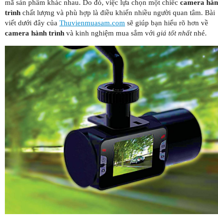
mã sản phẩm khác nhau. Do đó, việc lựa chọn một chiếc
camera hà
trình
chất lượng và phù hợp là điều khiến nhiều người quan tâm. Bài
viết dưới đây của
Thuvienmuasam.com
sẽ giúp bạn hiểu rõ hơn về
camera hành trình
và kinh nghiệm mua sắm với
giá tốt nhất
nhé.