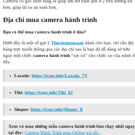
Camera
có góc nhìn rộng sẽ giúp lưu trữ hình ảnh ở 2 bên đường tốt
hơn, giúp lái xe an toàn hơn.
Địa chỉ mua camera hành trình
Bạn có thể mua camera hành trình ở đâu?
Dưới đây là một số gợi ý
Thuvienmuasam
dành cho bạn, chỉ cần đặt
hàng trực tuyến thông qua các địa chỉ sau là bạn đã dễ dàng sở hữu
ngay một chiếc
camera hành trình
“xịn xò” cho chiếc xe của mình r
đấy.
Lazada:
https://tvms.info/Lazada_7V
Tiki:
https://tvms.info/Tiki_82
Shopee:
https://tvms.info/Shopee_ll
Xem và mua những mẫu camera hành trình bán chạy nhất ngay
tại đây:
Camera Hành Trình mua Online giá tốt -