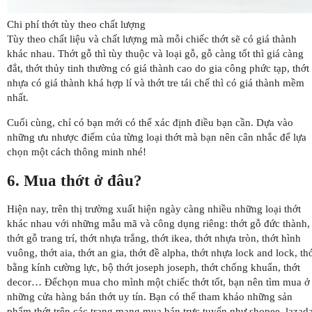
Chi phí thớt tùy theo chất lượng
Tùy theo chất liệu và chất lượng mà mỗi chiếc thớt sẽ có giá thành
khác nhau. Thớt gỗ thì tùy thuộc và loại gỗ, gỗ càng tốt thì giá càng
đắt, thớt thủy tinh thường có giá thành cao do gia công phức tạp, thớt
nhựa có giá thành khá hợp lí và thớt tre tái chế thì có giá thành mềm
nhất.
Cuối cùng, chỉ có bạn mới có thể xác định điều bạn cần. Dựa vào
những ưu nhược điểm của từng loại thớt mà bạn nên cân nhắc để lựa
chọn một cách thông minh nhé!
6. Mua thớt ở đâu?
Hiện nay, trên thị trường xuất hiện ngày càng nhiều những loại thớt
khác nhau với những mẫu mã và công dụng riêng: thớt gỗ đức thành,
thớt gỗ trang trí, thớt nhựa trắng, thớt ikea, thớt nhựa tròn, thớt hình
vuông, thớt aia, thớt an gia, thớt đề alpha, thớt nhựa lock and lock, th
bằng kính cường lực, bộ thớt joseph joseph, thớt chống khuẩn, thớt
decor… Đểchọn mua cho mình một chiếc thớt tốt, bạn nên tìm mua ở
những cửa hàng bán thớt uy tín. Bạn có thể tham khảo những sản
phẩm thớt trên các trang mạng mua bán trực tuyến như shopee, lazad