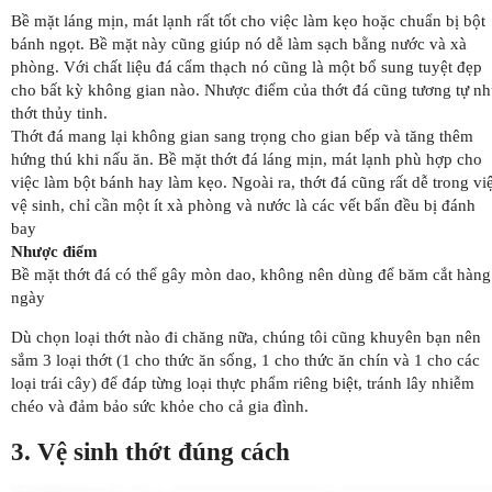
Bề mặt láng mịn, mát lạnh rất tốt cho việc làm kẹo hoặc chuẩn bị bột
bánh ngọt. Bề mặt này cũng giúp nó dễ làm sạch bằng nước và xà
phòng. Với chất liệu đá cẩm thạch nó cũng là một bổ sung tuyệt đẹp
cho bất kỳ không gian nào. Nhược điểm của thớt đá cũng tương tự n
thớt thủy tinh.
Thớt đá mang lại không gian sang trọng cho gian bếp và tăng thêm
hứng thú khi nấu ăn. Bề mặt thớt đá láng mịn, mát lạnh phù hợp cho
việc làm bột bánh hay làm kẹo. Ngoài ra, thớt đá cũng rất dễ trong vi
vệ sinh, chỉ cần một ít xà phòng và nước là các vết bẩn đều bị đánh
bay
Nhược điểm
Bề mặt thớt đá có thể gây mòn dao, không nên dùng để băm cắt hàng
ngày
Dù chọn loại thớt nào đi chăng nữa, chúng tôi cũng khuyên bạn nên
sắm 3 loại thớt (1 cho thức ăn sống, 1 cho thức ăn chín và 1 cho các
loại trái cây) để đáp từng loại thực phẩm riêng biệt, tránh lây nhiễm
chéo và đảm bảo sức khỏe cho cả gia đình.
3. Vệ sinh thớt đúng cách