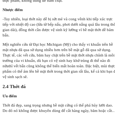
thực phẩm, không dùng để băm chặt.
Nhược điểm
-Tuy nhiên, loại thớt này dễ bị sứt mẻ và cong vênh khi tiếp xúc trực
tiếp với nhiệt độ cao (lửa từ bếp nấu, phơi dưới nắng quá lâu trong thờ
gian dài), đồng thời cần được vệ sinh kỹ lưỡng vì bề mặt thớt dễ bám
bẩn.
Một nghiên cứu từ Đại học Michigan (Mỹ) cho thấy vi khuẩn trên bề
mặt nhựa đã qua sử dụng nhiều hơn trên bề mặt gỗ đã qua sử dụng.
Thực tế, các vết cứa, băm hay chặt trên bề mặt thớt nhựa chính là môi
trường của vi khuẩn, dù bạn có vệ sinh hay khử trùng đi thế nào đi
nữathì vết bẩn cũng không thể biến mất hoàn toàn. Đặc biệt, mùi thực
phẩm có thể ám lên bề mặt thớt trong thời gian rất lâu, kể cả khi bạn 
vệ sinh sạch sẽ.
2.4 Thớt đá
Ưu điểm
Thớt đá đẹp, sang trọng nhưng bề mặt cứng có thể phá hủy lưỡi dao.
Do đó nó không được khuyên dùng để cắt hàng ngày, băm hoặc cắt