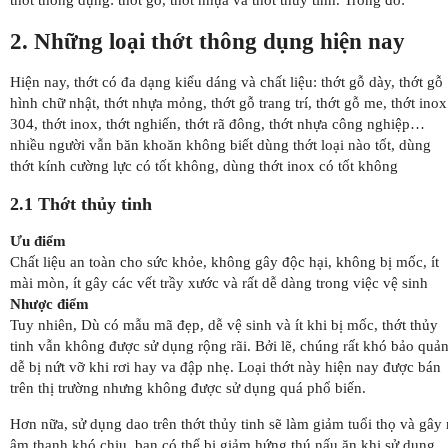
2. Những loại thớt thông dụng hiện nay
Hiện nay, thớt có đa dạng kiểu dáng và chất liệu: thớt gỗ dày, thớt gỗ
hình chữ nhật, thớt nhựa mỏng, thớt gỗ trang trí, thớt gỗ me, thớt inox
304, thớt inox, thớt nghiến, thớt rã đông, thớt nhựa công nghiệp…
nhiều người vẫn băn khoăn không biết dùng thớt loại nào tốt, dùng
thớt kính cường lực có tốt không, dùng thớt inox có tốt không
2.1 Thớt thủy tinh
Ưu điểm
Chất liệu an toàn cho sức khỏe, không gây độc hại, không bị mốc, ít
mài mòn, ít gây các vết trầy xước và rất dễ dàng trong việc vệ sinh
Nhược điểm
Tuy nhiên, Dù có mẫu mã đẹp, dễ vệ sinh và ít khi bị mốc, thớt thủy
tinh vẫn không được sử dụng rộng rãi. Bởi lẽ, chúng rất khó bảo quản
dễ bị nứt vỡ khi rơi hay va đập nhẹ. Loại thớt này hiện nay được bán
trên thị trường nhưng không được sử dụng quá phổ biến.
Hơn nữa, sử dụng dao trên thớt thủy tinh sẽ làm giảm tuổi thọ và gây 
âm thanh khó chịu, bạn có thể bị giảm hứng thú nấu ăn khi sử dụng