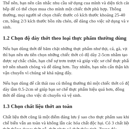
Thế nên, bạn nên cân nhắc nhu cầu sử dụng cua mình và diện tích că
bếp để có thể chọn mua cho mình một chiếc thớt phù hợp. Thông
thường, mọi người sẽ chọn chiếc thước có kích thước khoảng 25-40
cm, bằng 2/3 kích thước bồn rửa chén, dễ dàng cho việc sử dụng và 
sinh.
1.2 Chọn độ dày thớt theo loại thực phẩm thường dùng
Nếu bạn dùng thớt để băm chặt những thực phẩm như thịt, cá, gà, vịt
thì bạn nên ưu tiên chọn những chiếc thớt có độ dày 2-5cm nhằm tạo
được sự chắc chắn, hạn chế sự trơn trượt và giúp việc sơ chế thực ph
trở nên nhanh chóng và dễ dàng hơn. Tuy nhiên, bạn nên cẩn thận kh
vận chuyển vì chúng sẽ khá nặng đấy.
Nếu bạn dùng để cắt thái rau củ thông thường thì một chiếc thớt có đ
dày tầm 0.5-2cm sẽ giúp bạn sơ chế thực phẩm hiệu quả hơn, đồng
thời dễ dàng cho việc di chuyển và vệ sinh.
1.3 Chọn chất liệu thớt an toàn
Chất liệu thớt cũng là một điểm đáng lưu ý sao cho thực phẩm sau kh
chế biễn vẫn an toàn và không lẫn các hóa chất độc hại. Có 3 chất liệ
thớt thông dụng: thớt gỗ, thớt nhựa và thớt thủy tinh. Trong đó: