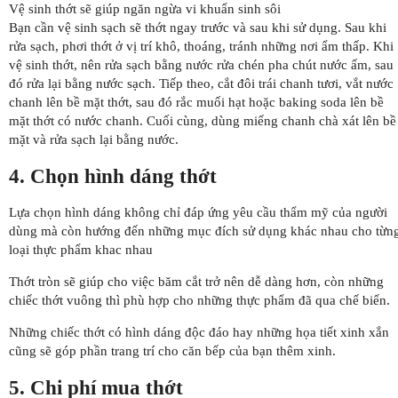
Vệ sinh thớt sẽ giúp ngăn ngừa vi khuẩn sinh sôi
Bạn cần vệ sinh sạch sẽ thớt ngay trước và sau khi sử dụng. Sau khi
rửa sạch, phơi thớt ở vị trí khô, thoáng, tránh những nơi ẩm thấp. Khi
vệ sinh thớt, nên rửa sạch bằng nước rửa chén pha chút nước ấm, sau
đó rửa lại bằng nước sạch. Tiếp theo, cắt đôi trái chanh tươi, vắt nước
chanh lên bề mặt thớt, sau đó rắc muối hạt hoặc baking soda lên bề
mặt thớt có nước chanh. Cuối cùng, dùng miếng chanh chà xát lên bề
mặt và rửa sạch lại bằng nước.
4. Chọn hình dáng thớt
Lựa chọn hình dáng không chỉ đáp ứng yêu cầu thẩm mỹ của người
dùng mà còn hướng đến những mục đích sử dụng khác nhau cho từn
loại thực phẩm khac nhau
Thớt tròn sẽ giúp cho việc băm cắt trở nên dễ dàng hơn, còn những
chiếc thớt vuông thì phù hợp cho những thực phẩm đã qua chế biến.
Những chiếc thớt có hình dáng độc đáo hay những họa tiết xinh xắn
cũng sẽ góp phần trang trí cho căn bếp của bạn thêm xinh.
5. Chi phí mua thớt