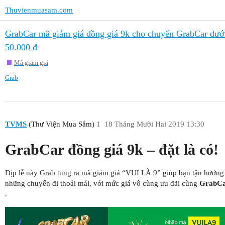
Thuvienmuasam.com
GrabCar mã giảm giá đồng giá 9k cho chuyến GrabCar dướ
50.000 đ
Mã giảm giá
Grab
TVMS
(Thư Viện Mua Sắm)
1
18 Tháng Mười Hai 2019 13:30
GrabCar đồng giá 9k – đặt là có!
Dịp lễ này Grab tung ra mã giảm giá “VUI LÀ 9” giúp bạn tận hưởng
những chuyến đi thoải mái, với mức giá vô cùng ưu đãi cùng
GrabC
.