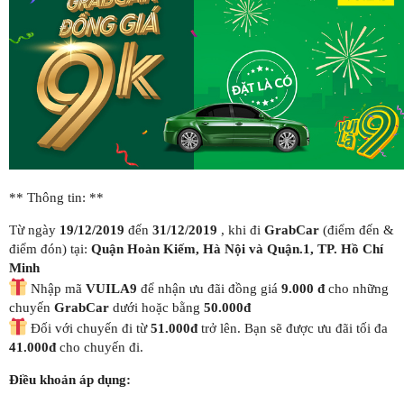
** Thông tin: **
Từ ngày
19/12/2019
đến
31/12/2019
, khi đi
GrabCar
(điểm đến &
điểm đón) tại:
Quận Hoàn Kiếm, Hà Nội và Quận.1, TP. Hồ Chí
Minh
Nhập mã
VUILA9
để nhận ưu đãi đồng giá
9.000 đ
cho những
chuyến
GrabCar
dưới hoặc bằng
50.000đ
Đối với chuyến đi từ
51.000đ
trở lên. Bạn sẽ được ưu đãi tối đa
41.000đ
cho chuyến đi.
Điều khoản áp dụng: