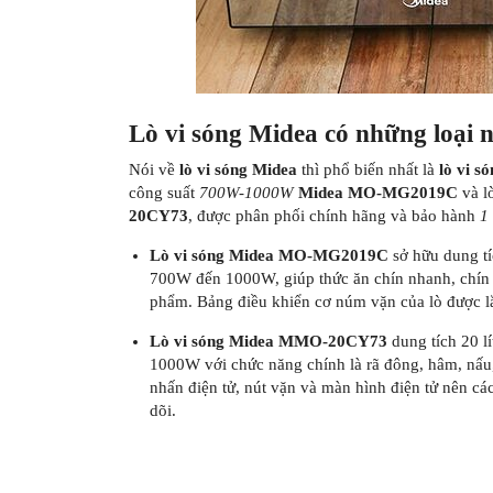
Lò vi sóng Midea có những loại 
Nói về
lò vi sóng Midea
thì phổ biến nhất là
lò vi s
công suất
700W-1000W
Midea MO-MG2019C
và lò
20CY73
, được phân phối chính hãng và bảo hành
1
Lò vi sóng Midea MO-MG2019C
sở hữu dung tí
700W đến 1000W, giúp thức ăn chín nhanh, chín đề
phẩm. Bảng điều khiển cơ núm vặn của lò được lắ
Lò vi sóng Midea MMO-20CY73
dung tích 20 l
1000W với chức năng chính là rã đông, hâm, nấu,
nhấn điện tử, nút vặn và màn hình điện tử nên các
dõi.