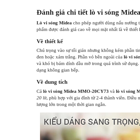
Đánh giá chi tiết lò vi sóng Mide
Lò vi sóng Midea
cho phép người dùng nấu nướng th
phẩm được đánh giá cao về mọi mặt nhất là về thiết 
Về thiết kế
Chú trọng vào sự tối giản nhưng không kém phần ti
đen hoặc xám trắng. Phần vỏ bên ngoài của
lò vi s
và khó bị bám dính dầu mỡ trong quá trình sử dụng.
dạng không gian bếp.
Về dung tích
Cả
lò vi sóng Midea MMO-20CY73
và
lò vi són
20 lít
, phù hợp với gia đình từ 2-4 thành viên. Đi
lượng lớn trong một thời gian ngắn.