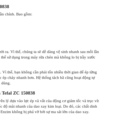
50838
ần chính. Bao gồm:
rời ra. Vì thế, chúng ta sẽ dễ dàng vệ sinh nhanh sau mỗi lần
có thể sử dụng trong máy rửa chén mà không lo bị trầy xước
 Vì thế, bạn không cần phải tốn nhiều thời gian để ép từng
ớc ép chảy nhanh hơn. Hệ thống tách bã cũng hoạt động tự
i dùng.
m Tefal ZC 150838
ên lý dựa vào lực ép và vắt của động cơ giảm tốc và trục vít
tốc độ mài nhanh của dao xay kim loại. Do đó, các chất dinh
 Enzim không bị phá vỡ bởi sự ma sát lớn của dao xay.