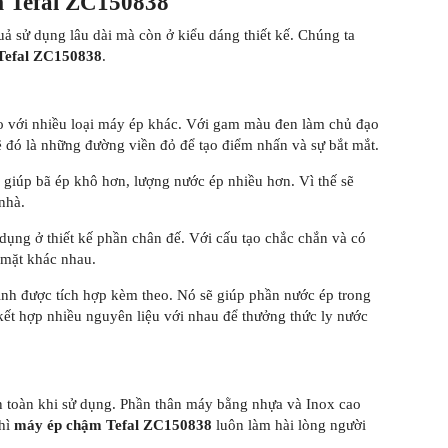
ậm Tefal ZC150838
uả sử dụng lâu dài mà còn ở kiểu dáng thiết kế. Chúng ta
Tefal ZC150838
.
so với nhiều loại máy ép khác. Với gam màu đen làm chủ đạo
ẽ đó là những đường viền đỏ để tạo điểm nhấn và sự bắt mắt.
 giúp bã ép khô hơn, lượng nước ép nhiều hơn. Vì thế sẽ
nhà.
ụng ở thiết kế phần chân đế. Với cấu tạo chắc chắn và có
 mặt khác nhau.
nh được tích hợp kèm theo. Nó sẽ giúp phần nước ép trong
 kết hợp nhiều nguyên liệu với nhau để thưởng thức ly nước
an toàn khi sử dụng. Phần thân máy bằng nhựa và Inox cao
thì
máy ép chậm Tefal ZC150838
luôn làm hài lòng người