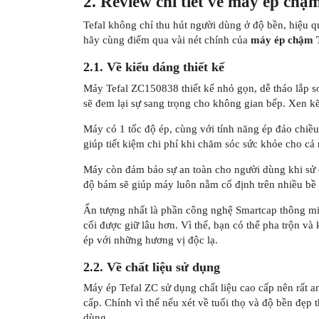
2. Review chi tiết về máy ép ch
Tefal không chỉ thu hút người dùng ở độ bền, hiệu q
hãy cùng điểm qua vài nét chính của
máy ép chậm 
2.1. Về kiểu dáng thiết kế
Máy Tefal ZC150838 thiết kế nhỏ gọn, dễ tháo lắp 
sẽ đem lại sự sang trọng cho không gian bếp. Xen k
Máy có 1 tốc độ ép, cùng với tính năng ép đảo chiều
giúp tiết kiệm chi phí khi chăm sóc sức khỏe cho cả 
Máy còn đảm bảo sự an toàn cho người dùng khi sử d
độ bám sẽ giúp máy luôn nằm cố định trên nhiều bề
Ấn tượng nhất là phần công nghệ Smartcap thông mi
cối được giữ lâu hơn. Vì thế, bạn có thể pha trộn và
ép với những hương vị độc lạ.
2.2. Về chất liệu sử dụng
Máy ép Tefal ZC sử dụng chất liệu cao cấp nên rất 
cấp. Chính vì thế nếu xét về tuổi thọ và độ bền đẹp 
dùng.