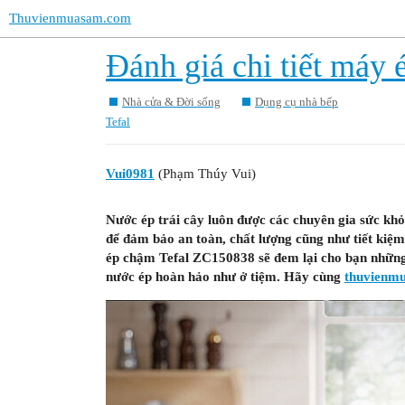
Thuvienmuasam.com
Đánh giá chi tiết máy
Nhà cửa & Đời sống
Dụng cụ nhà bếp
Tefal
Vui0981
(Phạm Thúy Vui)
Nước ép trái cây luôn được các chuyên gia sức kh
để đảm bảo an toàn, chất lượng cũng như tiết kiệm c
ép chậm Tefal ZC150838 sẽ đem lại cho bạn những 
nước ép hoàn hảo như ở tiệm.
Hãy cùng
thuvienm