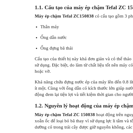
1.1. Cấu tạo của máy ép chậm Tefal ZC 1
Máy ép chậm Tefal ZC150838
có cấu tạo gồm 3 ph
Thân máy
Ống dẫn nước
Ống đựng bã thải
Cấu tạo của thiết bị này khá đơn giản và có thể tháo 
sử dụng. Đặc biệt, do làm từ chất liệu tốt nên máy 
hoặc vỡ.
Khả năng chứa đựng nước ép của máy lên đến 0.8 lít.
ít một. Cùng với ống dẫn có kích thước lớn giúp nư
động đem lại tiện lợi và tiết kiệm thời gian cho ngườ
1.2. Nguyên lý hoạt động của máy ép chậ
Máy ép chậm Tefal ZC 150838
hoạt động trên nguy
xoắn ốc để loại bỏ bã thay vì sử dụng lực li tâm và 
dưỡng có trong trái cây được giữ nguyên không, các