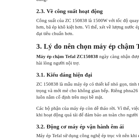
2.3. Về công suất hoạt động
Công suất của ZC 150838 là 1500W với tốc độ quay
hơn, bã ép khô kiệt hơn. Vì thế, xét về lượng nước ép
đạt tiêu chuẩn hơn.
3. Lý do nên chọn máy ép chậm 
Máy ép chậm Tefal ZC150838
ngày càng nhận được 
hài lòng người nội trợ.
3.1. Kiểu dáng hiện đại
ZC 150838 là mẫu máy ép có thiết kế nhỏ gọn, tinh 
trọng và mới mẻ cho không gian bếp. Riêng phna26 
luôn nằm cố định trên mọi bề mặt.
Các bộ phận của máy ép còn dễ tháo rời. Vì thế, việ
khi hoạt động quá tải để đảm bảo an toàn cho người 
3.2. Động cơ máy ép vận hành êm ái
Máy ép Tefal sử dụng công nghệ ép trục vít nên khi ép