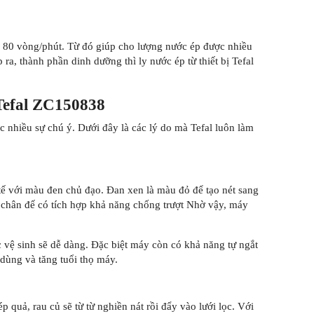
 80 vòng/phút. Từ đó giúp cho lượng nước ép được nhiều
 ra, thành phần dinh dưỡng thì ly nước ép từ thiết bị Tefal
Tefal ZC150838
nhiều sự chú ý. Dưới đây là các lý do mà Tefal luôn làm
tế với màu đen chủ đạo. Đan xen là màu đỏ để tạo nét sang
chân đế có tích hợp khả năng chống trượt Nhờ vậy, máy
c vệ sinh sẽ dễ dàng. Đặc biệt máy còn có khả năng tự ngắt
dùng và tăng tuổi thọ máy.
 quả, rau củ sẽ từ từ nghiền nát rồi đẩy vào lưới lọc. Với