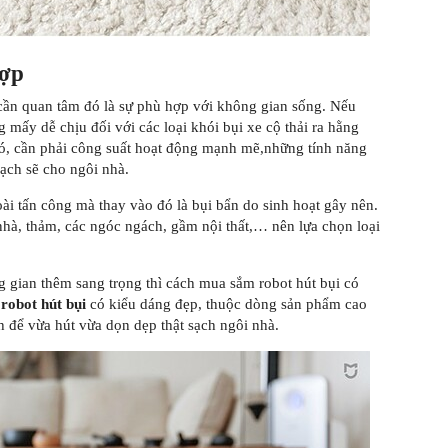
hợp
 cần quan tâm đó là sự phù hợp với không gian sống. Nếu
 mấy dễ chịu đối với các loại khói bụi xe cộ thải ra hằng
đó, cần phải công suất hoạt động mạnh mẽ,những tính năng
ạch sẽ cho ngôi nhà.
ài tấn công mà thay vào đó là bụi bẩn do sinh hoạt gây nên.
nhà, thảm, các ngóc ngách, gầm nội thất,… nên lựa chọn loại
g gian thêm sang trọng thì cách mua sắm robot hút bụi có
u
robot hút bụi
có kiểu dáng đẹp, thuộc dòng sản phẩm cao
h để vừa hút vừa dọn dẹp thật sạch ngôi nhà.