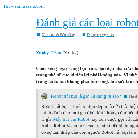
Thuvienmuasam.com
Đánh giá các loại robot
Nhà cửa & Đời sống
Dụng cụ vệ sinh
Zouky_Tran
(Zouky)
Cuộc sống ngày càng bận rộn, dọn dẹp nhà cửa chiế
trong nhà sẽ cực kì tiện lợi phải không nào. Vì nhờ
trong lành, mà không phải tốn công, tốn sức lau chù
Robot hút bụi là gì? Sử dụng ra sao?
Thiết
Robot hút bụi - Thiết bị dọn dẹp nhà cửa thời hiệ
minh dành cho mọi gia đình khi không có nhiều t
là gì?
Máy hút bụi Robot
hay còn được gọi với cái 
Anh - Robot Vacuum Cleaner, một thiết bị thông 
có sự can thiệp của con người. Robot hút bụi làm