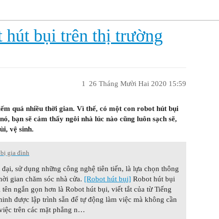
 hút bụi trên thị trường
1
26 Tháng Mười Hai 2020 15:59
m quá nhiều thời gian. Vì thế, có một con robot hút bụi
 nó, bạn sẽ cảm thấy ngôi nhà lúc nào cũng luôn sạch sẽ,
i, vệ sinh.
 bị gia đình
n đại, sử dụng những công nghệ tiên tiến, là lựa chọn thông
hời gian chăm sóc nhà cửa.
[Robot hút bụi]
Robot hút bụi
tên ngắn gọn hơn là Robot hút bụi, viết tắt của từ Tiếng
minh được lập trình sẵn để tự động làm việc mà không cần
 việc trên các mặt phẳng n…