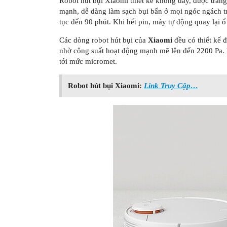
Robot hút bụi Xiaomi thiết kế không dây, được trang
mạnh, dễ dàng làm sạch bụi bẩn ở mọi ngóc ngách tr
tục đến 90 phút. Khi hết pin, máy tự động quay lại ổ
Các dòng robot hút bụi của
Xiaomi
đều có thiết kế đ
nhờ công suất hoạt động mạnh mẽ lên đến 2200 Pa. H
tới mức micromet.
Robot hút bụi Xiaomi:
Link Truy Cập…