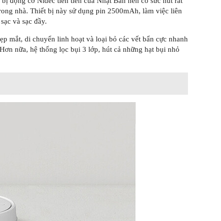
 bị động cơ Nidec tiên tiến của Nhật Bản nên có sức hút rất
ong nhà. Thiết bị này sử dụng pin 2500mAh, làm việc liên
 sạc và sạc đầy.
ẹp mắt, di chuyển linh hoạt và loại bỏ các vết bẩn cực nhanh
ơn nữa, hệ thống lọc bụi 3 lớp, hút cả những hạt bụi nhỏ