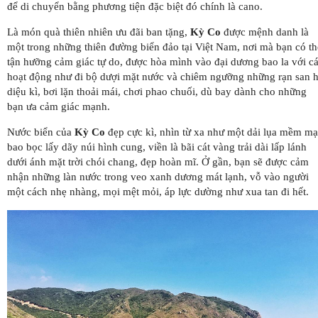
để di chuyển bằng phương tiện đặc biệt đó chính là cano.
Là món quà thiên nhiên ưu đãi ban tặng,
Kỳ Co
được mệnh danh là
một trong những thiên đường biển đảo tại Việt Nam, nơi mà bạn có th
tận hưỡng cảm giác tự do, được hòa mình vào đại dương bao la với c
hoạt động như đi bộ dượi mặt nước và chiêm ngưỡng những rạn san 
diệu kì, bơi lặn thoải mái, chơi phao chuối, dù bay dành cho những
bạn ưa cảm giác mạnh.
Nước biển của
Kỳ Co
đẹp cực kì, nhìn từ xa như một dải lụa mềm mạ
bao bọc lấy dãy núi hình cung, viền là bãi cát vàng trải dài lấp lánh
dưới ánh mặt trời chói chang, đẹp hoàn mĩ. Ở gần, bạn sẽ được cảm
nhận những làn nước trong veo xanh dương mát lạnh, vỗ vào người
một cách nhẹ nhàng, mọi mệt mỏi, áp lực dường như xua tan đi hết.