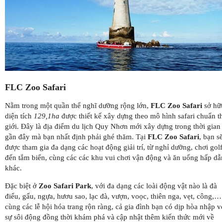
FLC Zoo Safari
Nằm trong một quần thể nghĩ dưỡng rộng lớn,
FLC Zoo Safari
sở hữ
diện tích
129,1ha
được thiết kế xây dựng theo mô hình safari chuẩn t
giới. Đây là địa điểm du lịch Quy Nhơn mới xây dựng trong thời gian
gần đây mà bạn nhất định phải ghé thăm. Tại
FLC Zoo Safari
, bạn s
được tham gia đa dạng các hoạt động giải trí, từ nghỉ dưỡng, chơi gol
đến tắm biển, cùng các các khu vui chơi vận động và ăn uống hấp dẫ
khác.
Đặc biệt ở
Zoo Safari Park
, với đa dạng các loài động vật nào là đà
điểu, gấu, ngựa, hươu sao, lạc đà, vượn, voọc, thiên nga, vẹt, công,…
cùng các lễ hội hóa trang rộn ràng, cả gia đình bạn có dịp hòa nhập v
sự sôi động đồng thời khám phá và cập nhật thêm kiến thức mới về