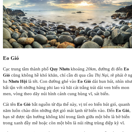
Eo Gió
Cạc trung tâm thành phố
Quy Nhơn
khoảng
20km
, đường đi đến
Eo
Gió
cũng không hề khó khăn, chỉ cần đi qua cầu
Thị Nại
, rẽ phải ở n
ba
Nhơn Hội
là tới. Con đường ghé vào
Eo Gió
dài hun hút, nhìn như
bất tận với những hàng phi lao và bãi cát trắng trải dài ven biển mon
men, vòng theo dãy núi hình cánh cung hùng vĩ, sát biển.
Cái tên
Eo Gió
bắt nguồn từ địa thế này, vị trí eo biển hút gió, quanh
năm luôn chào đón những đợt gió mát lạnh từ biển vào. Đến
Eo Gió
,
bạn sẽ được tận hưởng không khí trong lành giữa một bên là bờ biển
trong xanh đầy mê hoặc còn một bên là núi rừng trùng điệp kỳ vĩ.