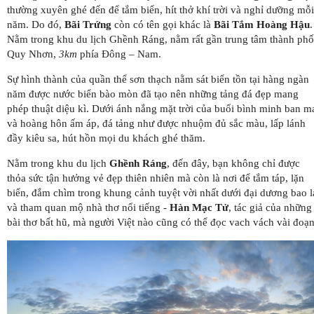
thường xuyên ghé đến để tắm biển, hít thở khí trời và nghỉ dưỡng mỗi
năm. Do đó,
Bãi Trứng
còn có tên gọi khác là
Bãi Tắm Hoàng Hậu
.
Nằm trong khu du lịch Ghềnh Ráng, nằm rất gần trung tâm thành phố
Quy Nhơn,
3km
phía Đông – Nam.
Sự hình thành của quần thể sơn thạch nằm sát biển tồn tại hàng ngàn
năm được nước biển bào mòn đã tạo nên những tảng đá đẹp mang
phép thuật diệu kì. Dưới ánh nắng mặt trời của buổi bình minh ban m
và hoàng hôn ấm áp, đá tảng như được nhuộm đủ sắc màu, lấp lánh
đầy kiêu sa, hút hồn mọi du khách ghé thăm.
Nằm trong khu du lịch
Ghềnh Ráng
, đến đây, bạn không chỉ được
thỏa sức tận hưởng vẻ đẹp thiên nhiên mà còn là nơi để tắm táp, lặn
biển, đắm chìm trong khung cảnh tuyệt vời nhất dưới đại dương bao l
và tham quan mộ nhà thơ nổi tiếng -
Hàn Mạc Tử
, tác giả của những
bài thơ bất hũ, mà người Việt nào cũng có thể đọc vach vách vài đoạn