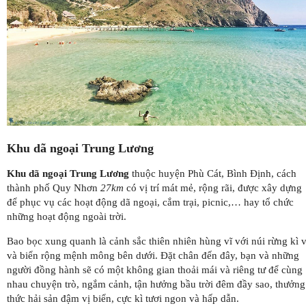
Khu dã ngoại Trung Lương
Khu dã ngoại Trung Lương
thuộc huyện Phù Cát, Bình Định, cách
thành phố Quy Nhơn
27km
có vị trí mát mẻ, rộng rãi, được xây dựng
để phục vụ các hoạt động dã ngoại, cắm trại, picnic,… hay tổ chức
những hoạt động ngoài trời.
Bao bọc xung quanh là cảnh sắc thiên nhiên hùng vĩ với núi rừng kì v
và biển rộng mệnh mông bên dưới. Đặt chân đến đây, bạn và những
người đồng hành sẽ có một không gian thoải mái và riêng tư để cùng
nhau chuyện trò, ngắm cảnh, tận hưởng bầu trời đêm đầy sao, thưởng
thức hải sản đậm vị biển, cực kì tươi ngon và hấp dẫn.