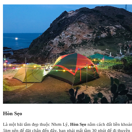
Hòn Sẹo
Là một bãi tắm đẹp thuộc Nhơn Lý,
Hòn Sẹo
nằm cách đất liền khoả
5km
nên để đặt chân đến đây, bạn phải mất tầm 30 phút để đi thuyền