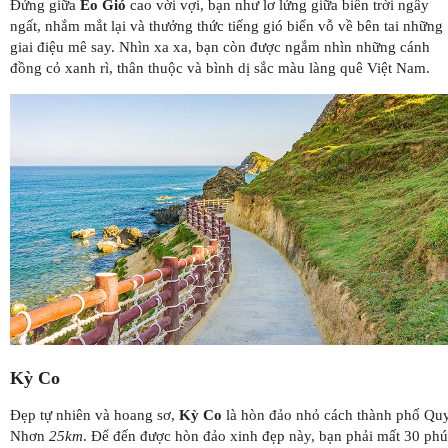
Đứng giữa
Eo Gió
cao vời vợi, bạn như lơ lửng giữa biển trời ngây
ngất, nhắm mắt lại và thưởng thức tiếng gió biển vỗ về bên tai những
giai điệu mê say. Nhìn xa xa, bạn còn được ngắm nhìn những cánh
đồng cỏ xanh rì, thân thuộc và bình dị sắc màu làng quê Việt Nam.
Kỳ Co
Đẹp tự nhiên và hoang sơ,
Kỳ Co
là hòn đảo nhỏ cách thành phố Qu
Nhơn
25km
. Để đến được hòn đảo xinh đẹp này, bạn phải mất 30 phú