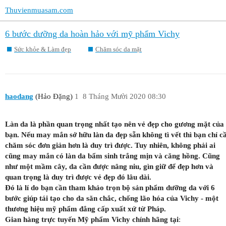
Thuvienmuasam.com
6 bước dưỡng da hoàn hảo với mỹ phẩm Vichy
Sức khỏe & Làm đẹp
Chăm sóc da mặt
haodang
(Hảo Đặng)
1
8 Tháng Mười 2020 08:30
Làn da là phần quan trọng nhất tạo nên vẻ đẹp cho gương mặt của
bạn. Nếu may mắn sở hữu làn da đẹp sẵn không tì vết thì bạn chỉ c
chăm sóc đơn giản hơn là duy trì được. Tuy nhiên, không phải ai
cũng may mắn có làn da bẩm sinh trắng mịn và căng hồng. Cũng
như một mầm cây, da cần được nâng niu, gìn giữ để đẹp hơn và
quan trọng là duy trì được vẻ đẹp đó lâu dài.
Đó là lí do bạn cần tham khảo trọn bộ sản phẩm dưỡng da với 6
bước giúp tái tạo cho da săn chắc, chống lão hóa của Vichy - một
thương hiệu mỹ phẩm đẳng cấp xuất xứ từ Pháp.
Gian hàng trực tuyến Mỹ phẩm Vichy chính hãng tại
: