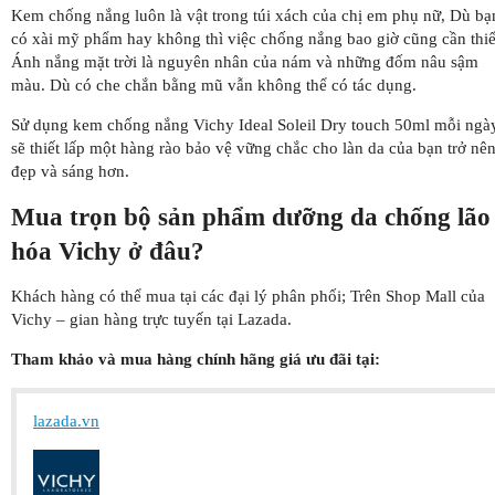
Kem chống nắng luôn là vật trong túi xách của chị em phụ nữ, Dù bạ
có xài mỹ phẩm hay không thì việc chống nắng bao giờ cũng cần thiế
Ánh nắng mặt trời là nguyên nhân của nám và những đốm nâu sậm
màu. Dù có che chắn bằng mũ vẫn không thể có tác dụng.
Sử dụng kem chống nắng Vichy Ideal Soleil Dry touch 50ml mỗi ngà
sẽ thiết lấp một hàng rào bảo vệ vững chắc cho làn da của bạn trở nê
đẹp và sáng hơn.
Mua trọn bộ sản phẩm dưỡng da chống lão
hóa Vichy ở đâu?
Khách hàng có thể mua tại các đại lý phân phối; Trên Shop Mall của
Vichy – gian hàng trực tuyến tại Lazada.
Tham khảo và mua hàng chính hãng giá ưu đãi tại:
lazada.vn