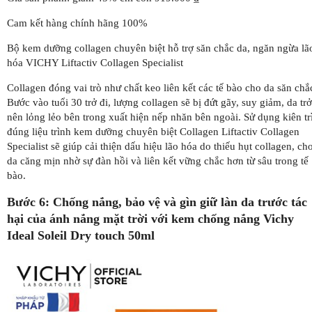
Cam kết hàng chính hãng 100%
Bộ kem dưỡng collagen chuyên biệt hỗ trợ săn chắc da, ngăn ngừa lã
hóa VICHY Liftactiv Collagen Specialist
Collagen đóng vai trò như chất keo liên kết các tế bào cho da săn chắ
Bước vào tuổi 30 trở đi, lượng collagen sẽ bị đứt gãy, suy giảm, da trở
nên lỏng lẻo bên trong xuất hiện nếp nhăn bên ngoài. Sử dụng kiên tr
đúng liệu trình kem dưỡng chuyên biệt Collagen Liftactiv Collagen
Specialist sẽ giúp cải thiện dấu hiệu lão hóa do thiếu hụt collagen, ch
da căng mịn nhờ sự đàn hồi và liên kết vững chắc hơn từ sâu trong tế
bào.
Bước 6: Chống nắng, bảo vệ và gìn giữ làn da trước tác
hại của ánh nắng mặt trời với kem chống nắng Vichy
Ideal Soleil Dry touch 50ml