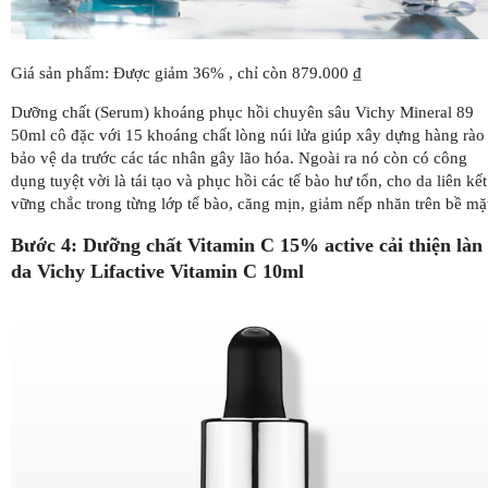
Giá sản phẩm: Được giảm 36% , chỉ còn 879.000 ₫
Dưỡng chất (Serum) khoáng phục hồi chuyên sâu Vichy Mineral 89
50ml cô đặc với 15 khoáng chất lòng núi lửa giúp xây dựng hàng rào
bảo vệ da trước các tác nhân gây lão hóa. Ngoài ra nó còn có công
dụng tuyệt vời là tái tạo và phục hồi các tế bào hư tổn, cho da liên kết
vững chắc trong từng lớp tế bào, căng mịn, giảm nếp nhăn trên bề mặ
Bước 4: Dưỡng chất Vitamin C 15% active cải thiện làn
da Vichy Lifactive Vitamin C 10ml