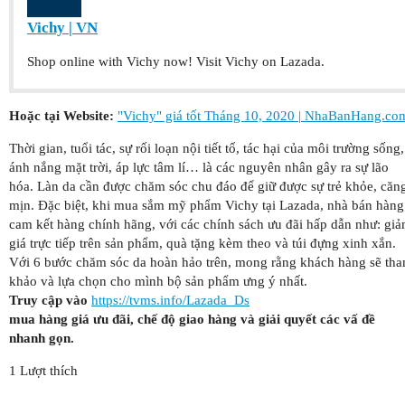
Vichy | VN
Shop online with Vichy now! Visit Vichy on Lazada.
Hoặc tại Website:
"Vichy" giá tốt Tháng 10, 2020 | NhaBanHang.co
Thời gian, tuổi tác, sự rối loạn nội tiết tố, tác hại của môi trường sống,
ánh nắng mặt trời, áp lực tâm lí… là các nguyên nhân gây ra sự lão
hóa. Làn da cần được chăm sóc chu đáo để giữ được sự trẻ khỏe, căn
mịn. Đặc biệt, khi mua sắm mỹ phẩm Vichy tại Lazada, nhà bán hàng
cam kết hàng chính hãng, với các chính sách ưu đãi hấp dẫn như: gi
giá trực tiếp trên sản phẩm, quà tặng kèm theo và túi đựng xinh xắn.
Với 6 bước chăm sóc da hoàn hảo trên, mong rằng khách hàng sẽ th
khảo và lựa chọn cho mình bộ sản phẩm ưng ý nhất.
Truy cập vào
https://tvms.info/Lazada_Ds
mua hàng giá ưu đãi, chế độ giao hàng và giải quyết các vấ đề
nhanh gọn.
1 Lượt thích