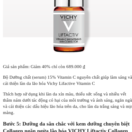
Giá sản phẩm: Giảm 40% chỉ còn 689.000 ₫
Bộ Dưỡng chất (serum) 15% Vitamin C nguyên chất giúp làm sáng v
cải thiện làn da lão hóa Vichy Lifactive Vitamin C
Thích hợp sử dụng khi làn da xỉn màu, thiếu sức sống và nhiều vết
thâm nám dưới tác động có hại của môi trường và ánh sáng, ngăn ng
và cải thiện các dấu hiệu lão hóa trên da, cho làn da trắng sáng và mị
màng.
Bước 5: Dưỡng da săn chắc với kem dưỡng chuyên biệt
Collagen ngăn ngừa lão hóa VICHY Liftactiv Collagen