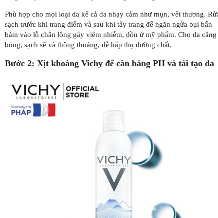
Phù hợp cho mọi loại da kể cả da nhạy cảm như mụn, vết thương. Rử
sạch trước khi trang điểm và sau khi tẩy trang để ngăn ngừa bụi bẩn
bám vào lỗ chân lông gây viêm nhiễm, dồn ứ mỹ phẩm. Cho da căng
bóng, sạch sẽ và thông thoáng, dễ hấp thụ dưỡng chất.
Bước 2: Xịt khoáng Vichy để cân bằng PH và tái tạo da